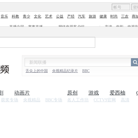
音乐
科教
青少
文化
艺术
公益
产经
汽车
旅游
健康
时尚
三农
商
直播中国
赛事直播
网络电视客户端
|
高清
电影
电视
舌尖上的中国
央视精品纪录片
BBC
剧
动画片
纪录片
原创
游戏
爱西柚
获奖专场
央视精品
BBC专场
名人工作坊
CCTV9官网
高清