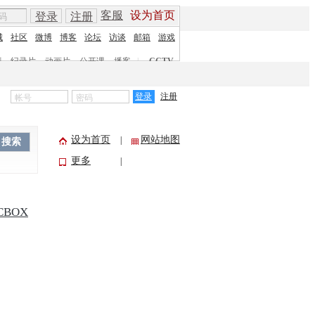
客服
设为首页
登录
注册
城
社区
微博
博客
论坛
访谈
邮箱
游戏
剧
纪录片
动画片
公开课
播客
|
CCTV
登录
注册
设为首页
网站地图
|
搜索
更多
|
CBOX