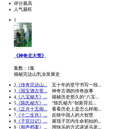
评分最高
人气最旺
1
《神奇北大荒》
集数：1集
揭秘完达山乳业发展史
2
《传奇完达山...
五十年的坚守书写一段...
3
《国宝酒古窖...
神奇古酒的传奇故事
4
《八宝秘方》...
揭秘历史悠久的“八宝...
5
《陈氏秘方》...
“陈氏秘方”创新背后...
6
《正月十五闹...
看看历史上是怎么样闹...
7
《十二生肖》...
反映中国人的大智慧
8
《子宫日记》...
展现子宫内生命初始的...
9
《相声档案》...
用快乐的方式讲述马老...