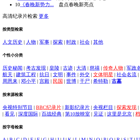
10
《春晚新势力...
盘点春晚新亮点
高清纪录片检索
更多
按类型检索
人文历史
|
人物
|
军事
|
探索
|
时政
|
社会
|
其他
个性小分类
历史秘闻
|
考古发现
|
皇陵
|
古迹
|
大清
|
慈禧
|
传奇人物
|
军政
航天
|
建筑工程
|
抗日
|
文明
|
事件
|
外交
|
文体明星
|
社会名流
|
周恩来
|
邓小平
|
宫殿
|
民国
|
世博
|
干尸
|
希特勒
|
古墓
按来源检索
央视特别节目
|
BBC纪录片
|
新影纪录片
|
央视栏目
|
探索发现
|
|
看见
|
深度国际
|
百战经典
|
第10放映室
|
见证
|
这里是北京
|
按字母检索
A
|
B
|
C
|
D
|
E
|
F
|
G
|
H
|
I
|
J
|
K
|
L
|
M
|
N
|
O
|
P
|
Q
|
R
|
S
|
T
|
U