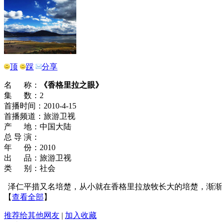
顶
踩
分享
名 称：
《香格里拉之眼》
集 数：2
首播时间：2010-4-15
首播频道：旅游卫视
产 地：中国大陆
总 导 演：
年 份：2010
出 品：旅游卫视
类 别：社会
泽仁平措又名培楚，从小就在香格里拉放牧长大的培楚，渐渐
【
查看全部
】
推荐给其他网友
|
加入收藏