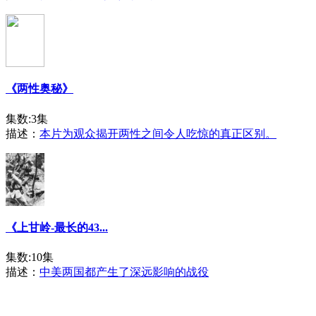
《两性奥秘》
集数:3集
描述：
本片为观众揭开两性之间令人吃惊的真正区别。
《上甘岭-最长的43...
集数:10集
描述：
中美两国都产生了深远影响的战役