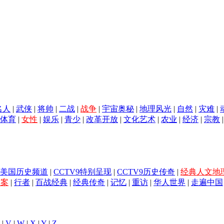
名人
|
武侠
|
将帅
|
二战
|
战争
|
宇宙奥秘
|
地理风光
|
自然
|
灾难
|
体育
|
女性
|
娱乐
|
青少
|
改革开放
|
文化艺术
|
农业
|
经济
|
宗教
美国历史频道
|
CCTV9特别呈现
|
CCTV9历史传奇
|
经典人文地
档案
|
行者
|
百战经典
|
经典传奇
|
记忆
|
重访
|
华人世界
|
走遍中国
|
V
|
W
|
X
|
Y
|
Z