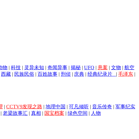
动物
|
科技
|
灵异未知
|
奇闻异事
|
揭秘
|
UFO
|
悬案
|
文物
|
航空
|
西藏
|
民族民俗
|
百姓故事
|
刑侦
|
庆典
|
经典纪录片
|
毛泽东
|
理
|
CCTV9发现之路
|
地理中国
|
可凡倾听
|
音乐传奇
|
军事纪实
|
老梁故事汇
|
真相
|
国宝档案
|
绿色空间
|
人物