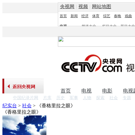
央视网
|
视频
|
网站地图
首页
新闻
经济
体育
综艺
春晚
戏曲
电视
频道大全
栏目大全
节目大全
频道
栏目
首页
电视
电影
电视
中国纪录片网
片库
历史
军事
人物
探索
社会
专题
纪实台
>
社会
>
《香格里拉之眼》
《香格里拉之眼》