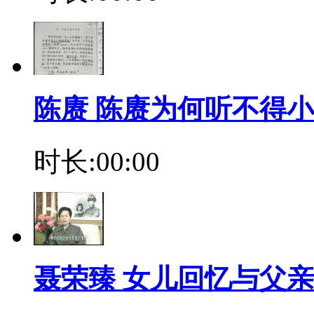
陈赓 陈赓为何听不得
时长:00:00
聂荣臻 女儿回忆与父