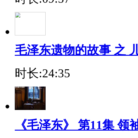
毛泽东遗物的故事 之 
时长:24:35
《毛泽东》 第11集 领