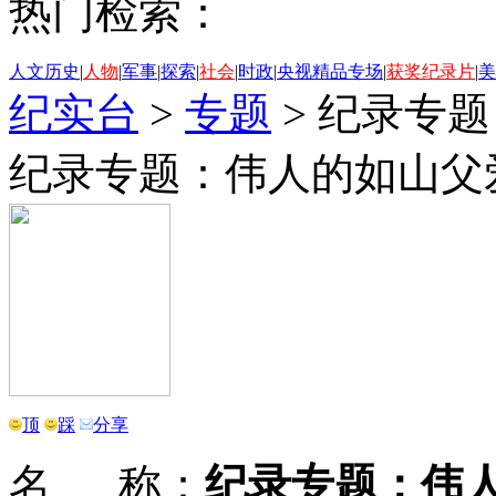
热门检索：
人文历史
|
人物
|
军事
|
探索
|
社会
|
时政
|
央视精品专场
|
获奖纪录片
|
美
纪实台
>
专题
>
纪录专题
纪录专题：伟人的如山父
顶
踩
分享
名 称：
纪录专题：伟