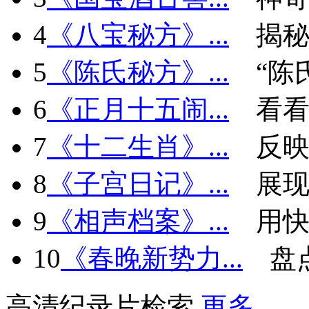
4
《八宝秘方》...
揭秘
5
《陈氏秘方》...
“陈
6
《正月十五闹...
看看
7
《十二生肖》...
反
8
《子宫日记》...
展现
9
《相声档案》...
用快
10
《春晚新势力...
盘
高清纪录片检索
更多