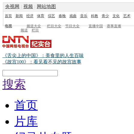
央视网
|
视频
|
网站地图
首页
新闻
经济
体育
综艺
春晚
戏曲
音乐
科教
青少
文化
艺术
电视
频道大全
栏目大全
节目大全
直播中国
赛事直播
频道
栏目
《舌尖上的中国》：美食里的人生百味
《故宫100》：看见看不见的故宫故事
搜索
首页
片库