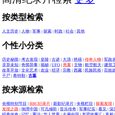
按类型检索
人文历史
|
人物
|
军事
|
探索
|
时政
|
社会
|
其他
个性小分类
历史秘闻
|
考古发现
|
皇陵
|
古迹
|
大清
|
慈禧
|
传奇人物
|
军政
灵异未知
|
奇闻异事
|
揭秘
|
UFO
|
悬案
|
文物
|
航空航天
|
建筑
改革开放
|
文化艺术
|
农业
|
经济
|
宗教
|
西藏
|
民族民俗
|
百姓
干尸
|
希特勒
|
古墓
按来源检索
央视特别节目
|
BBC纪录片
|
新影纪录片
|
央视栏目
|
探索发现
|
发现之路
|
地理中国
|
可凡倾听
|
音乐传奇
|
军事纪实
|
看见
|
深
经典传奇
|
记忆
|
重访
|
华人世界
|
走遍中国
|
老梁故事汇
|
真相