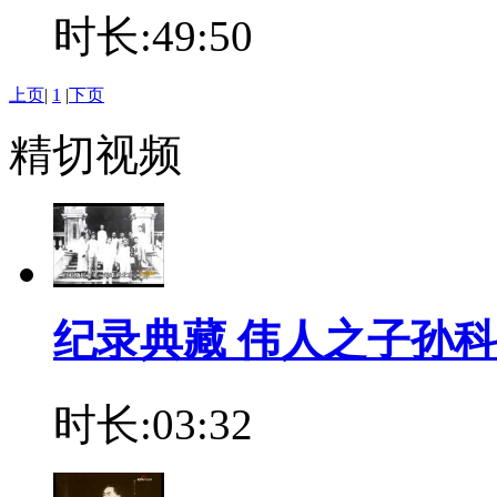
时长:49:50
上页
|
1
|
下页
精切视频
纪录典藏 伟人之子孙
时长:03:32