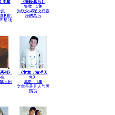
 周星
《春晚幕后》
集数：5集
2集
为观众揭秘央视春
喜剧电
晚的幕后
”周星驰
系列》
《文章：海洋天
5集
堂》
解喜剧
集数：1集
文章是最具人气男
演员