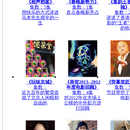
《相声档案》
《春晚新势力》
《喜剧王者
集数：5集
集数：1集
驰》
用快乐的方式讲述
盘点春晚新亮点
集数：
马老先生艰辛的一
讲述了香港
生
影的“王者
的电
《玩味京城》
《恭贺2013--2012
《荧幕笑匠
集数：
年度电影回顾》
集数：
近九百年的繁荣造
集数：4集
节目带您了
就了北京人闲暇和
对2012年在市场上
电影
自由的
公映的中外影片进
行回顾