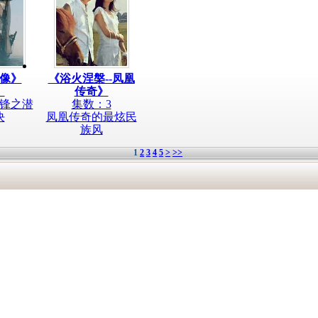
像》
《浴火涅槃--凤凰
：
传奇》
锋之潜
集数：3
决
凤凰传奇的最炫民
族风
1
2
3
4
5
>
>>