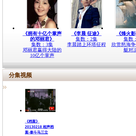
《拥有十亿个掌声
《李晨 征途》
《烽火影
的邓丽君》
集数：2集
集数
集数：3集
李晨踏上环塔征程
欣赏怒海争
邓丽君赢得大陆的
艇对
10亿个掌声
分集视频
《档案》
20130218 相声档
案-泰斗马三立