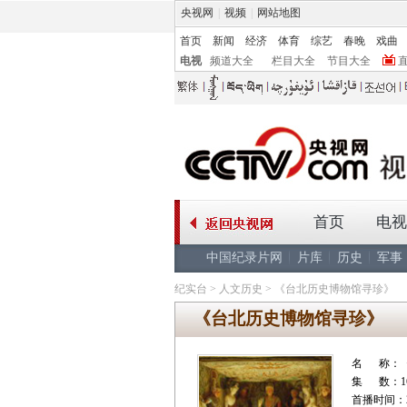
央视网
|
视频
|
网站地图
首页
新闻
经济
体育
综艺
春晚
戏曲
电视
频道大全
栏目大全
节目大全
首页
电视
中国纪录片网
片库
历史
军事
纪实台
>
人文历史
>
《台北历史博物馆寻珍》
《台北历史博物馆寻珍》
名 称：
集 数：1
首播时间：20