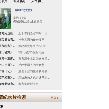
纪录片
评分最高
人气最旺
《神奇北大荒》
集数：1集
揭秘完达山乳业发展史
奇完达山...
五十年的坚守书写一段...
宝酒古窖...
神奇古酒的传奇故事
宝秘方》...
揭秘历史悠久的“八宝...
氏秘方》...
“陈氏秘方”创新背后...
月十五闹...
看看历史上是怎么样闹...
二生肖》...
反映中国人的大智慧
宫日记》...
展现子宫内生命初始的...
声档案》...
用快乐的方式讲述马老...
晚新势力...
盘点春晚新亮点
清纪录片检索
更多
检索