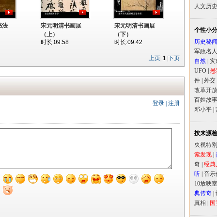
人文历
书法
宋元明清书画展
宋元明清书画展
个性小
（上）
（下）
历史秘
时长:09:58
时长:09:42
军政名
上页
|
1
|
下页
自然
|
灾
UFO
|
悬
件
|
外交
改革开
百姓故
登录
|
注册
邓小平
|
按来源
央视特
索发现
|
奇
|
经典
听
|
音乐
10放映
典传奇
|
真相
|
国