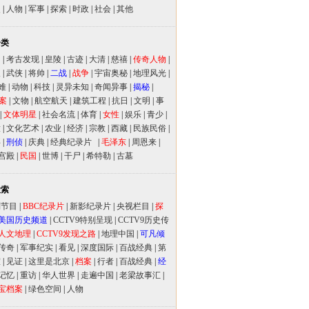
史
|
人物
|
军事
|
探索
|
时政
|
社会
|
其他
分类
闻
|
考古发现
|
皇陵
|
古迹
|
大清
|
慈禧
|
传奇人物
|
人
|
武侠
|
将帅
|
二战
|
战争
|
宇宙奥秘
|
地理风光
|
难
|
动物
|
科技
|
灵异未知
|
奇闻异事
|
揭秘
|
案
|
文物
|
航空航天
|
建筑工程
|
抗日
|
文明
|
事
|
文体明星
|
社会名流
|
体育
|
女性
|
娱乐
|
青少
|
放
|
文化艺术
|
农业
|
经济
|
宗教
|
西藏
|
民族民俗
|
事
|
刑侦
|
庆典
|
经典纪录片
|
毛泽东
|
周恩来
|
宫殿
|
民国
|
世博
|
干尸
|
希特勒
|
古墓
检索
别节目
|
BBC纪录片
|
新影纪录片
|
央视栏目
|
探
美国历史频道
|
CCTV9特别呈现
|
CCTV9历史传
人文地理
|
CCTV9发现之路
|
地理中国
|
可凡倾
传奇
|
军事纪实
|
看见
|
深度国际
|
百战经典
|
第
室
|
见证
|
这里是北京
|
档案
|
行者
|
百战经典
|
经
记忆
|
重访
|
华人世界
|
走遍中国
|
老梁故事汇
|
宝档案
|
绿色空间
|
人物