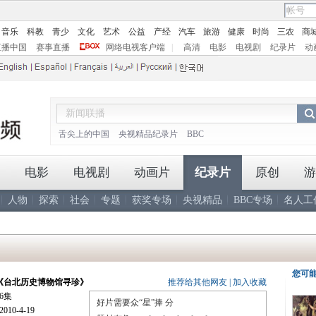
音乐
科教
青少
文化
艺术
公益
产经
汽车
旅游
健康
时尚
三农
商
直播中国
赛事直播
网络电视客户端
|
高清
电影
电视剧
纪录片
动
舌尖上的中国
央视精品纪录片
BBC
电影
电视剧
动画片
纪录片
原创
游
人物
探索
社会
专题
获奖专场
央视精品
BBC专场
名人工
您可
《台北历史博物馆寻珍》
推荐给其他网友
|
加入收藏
6集
好片需要众“星”捧
分
10-4-19