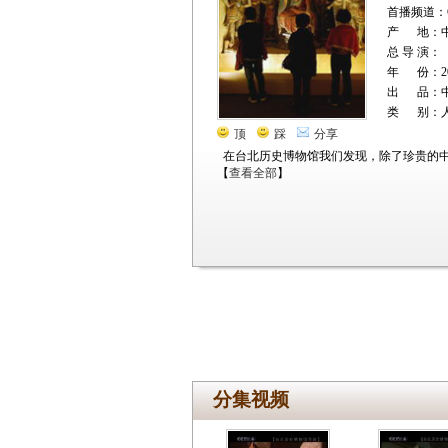
首播频道：C
产 地：
总 导 演：
年 份：20
出 品：
类 别：
顶
踩
分享
在台北历史博物馆我们发现，除了珍贵的
【
查看全部
】
分集视频