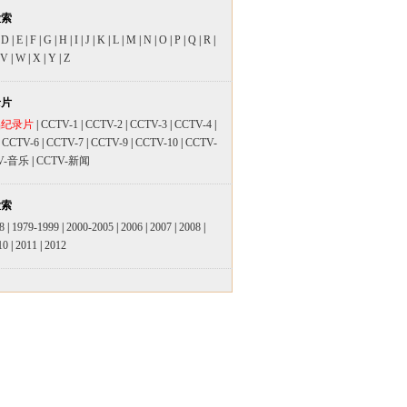
检索
|
D
|
E
|
F
|
G
|
H
|
I
|
J
|
K
|
L
|
M
|
N
|
O
|
P
|
Q
|
R
|
V
|
W
|
X
|
Y
|
Z
录片
品纪录片
|
CCTV-1
|
CCTV-2
|
CCTV-3
|
CCTV-4
|
|
CCTV-6
|
CCTV-7
|
CCTV-9
|
CCTV-10
|
CCTV-
V-音乐
|
CCTV-新闻
检索
8
|
1979-1999
|
2000-2005
|
2006
|
2007
|
2008
|
10
|
2011
|
2012