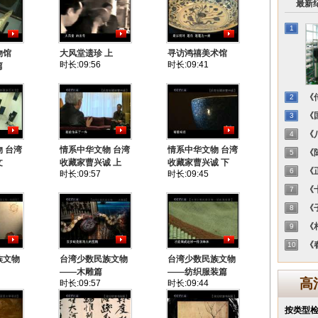
最新
1
物馆
大风堂遗珍 上
寻访鸿禧美术馆
时长:09:56
时长:09:41
篇
《传
2
《国
3
《八
4
 台湾
情系中华文物 台湾
情系中华文物 台湾
《陈
5
文
收藏家曹兴诚 上
收藏家曹兴诚 下
《正
6
时长:09:57
时长:09:45
《十
7
《子
8
《相
9
《春
10
族文物
台湾少数民族文物
台湾少数民族文物
）
——木雕篇
——纺织服装篇
高
时长:09:57
时长:09:44
按类型