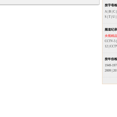
按字母
A
|
B
|
C
S
|
T
|
U
|
频道纪
央视精
CCTV-5
12
|
CCT
按年份
1949-197
2009
|
20