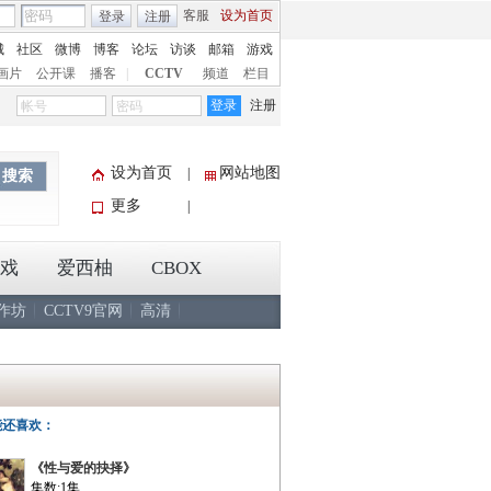
客服
设为首页
登录
注册
城
社区
微博
博客
论坛
访谈
邮箱
游戏
画片
公开课
播客
|
CCTV
频道
栏目
登录
注册
设为首页
网站地图
|
搜索
更多
|
戏
爱西柚
CBOX
作坊
CCTV9官网
高清
能还喜欢：
《性与爱的抉择》
集数:1集