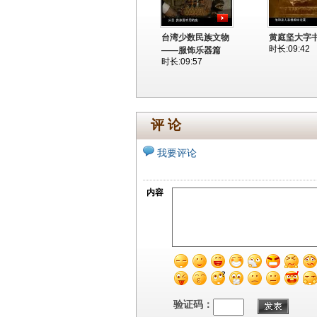
台湾少数民族文物
黄庭坚大字
时长:09:42
——服饰乐器篇
时长:09:57
评 论
我要评论
内容
验证码：