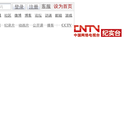
客服
设为首页
登录
注册
城
社区
微博
博客
论坛
访谈
邮箱
游戏
剧
纪录片
动画片
公开课
播客
|
CCTV