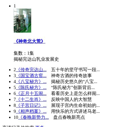
1
《神奇北大荒》
集数：1集
揭秘完达山乳业发展史
2
《传奇完达山...
五十年的坚守书写一段...
3
《国宝酒古窖...
神奇古酒的传奇故事
4
《八宝秘方》...
揭秘历史悠久的“八宝...
5
《陈氏秘方》...
“陈氏秘方”创新背后...
6
《正月十五闹...
看看历史上是怎么样闹...
7
《十二生肖》...
反映中国人的大智慧
8
《子宫日记》...
展现子宫内生命初始的...
9
《相声档案》...
用快乐的方式讲述马老...
10
《春晚新势力...
盘点春晚新亮点