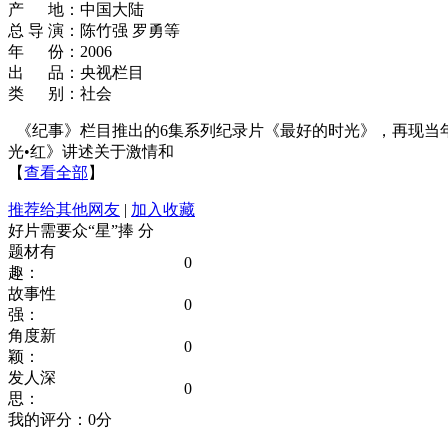
产 地：中国大陆
总 导 演：陈竹强 罗勇等
年 份：2006
出 品：央视栏目
类 别：社会
《纪事》栏目推出的6集系列纪录片《最好的时光》，再现当
光•红》讲述关于激情和
【
查看全部
】
推荐给其他网友
|
加入收藏
好片需要众“星”捧
分
题材有
0
趣：
故事性
0
强：
角度新
0
颖：
发人深
0
思：
我的评分：
0
分