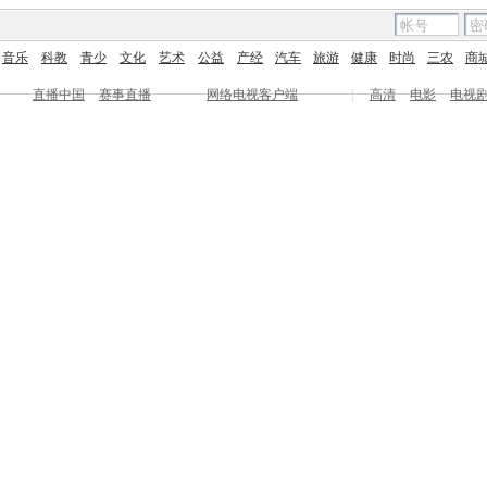
音乐
科教
青少
文化
艺术
公益
产经
汽车
旅游
健康
时尚
三农
商
直播中国
赛事直播
网络电视客户端
|
高清
电影
电视