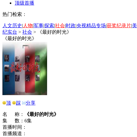
顶级首播
热门检索：
人文历史
|
人物
|
军事
|
探索
|
社会
|
时政
|
央视精品专场
|
获奖纪录片
|
美
纪实台
>
社会
>
《最好的时光》
《最好的时光》
顶
踩
分享
名 称：
《最好的时光》
集 数：6集
首播时间：
首播频道：