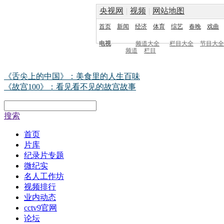
央视网
|
视频
|
网站地图
首页
新闻
经济
体育
综艺
春晚
戏曲
电视
频道大全
栏目大全
节目大全
频道
栏目
《舌尖上的中国》：美食里的人生百味
《故宫100》：看见看不见的故宫故事
搜索
首页
片库
纪录片专题
微纪实
名人工作坊
视频排行
业内动态
cctv9官网
论坛