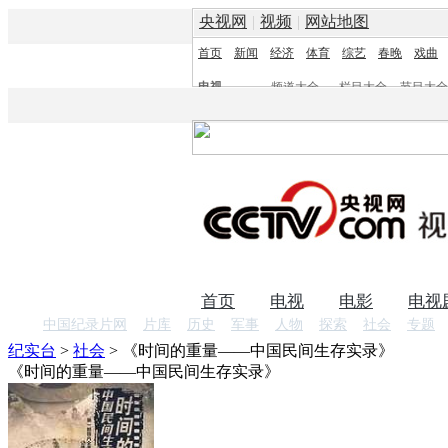
央视网
|
视频
|
网站地图
首页
新闻
经济
体育
综艺
春晚
戏曲
电视
频道大全
栏目大全
节目大全
频道
栏目
首页
电视
电影
电视
中国纪录片网
片库
历史
军事
人物
探索
社会
专题
纪实台
>
社会
>
《时间的重量――中国民间生存实录》
《时间的重量――中国民间生存实录》