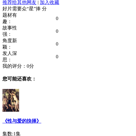
推荐给其他网友
|
加入收藏
好片需要众“星”捧
分
题材有
0
趣：
故事性
0
强：
角度新
0
颖：
发人深
0
思：
我的评分：
0
分
您可能还喜欢：
《性与爱的抉择》
集数:1集