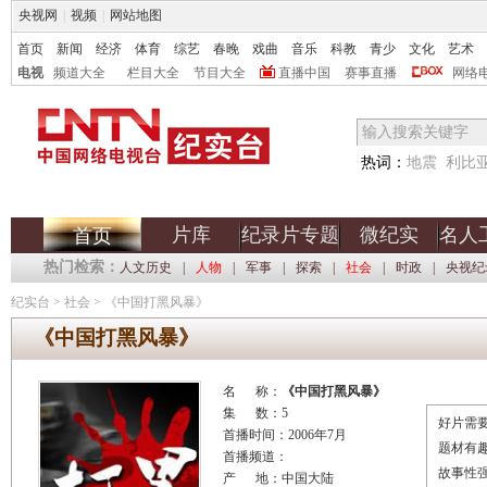
央视网
|
视频
|
网站地图
首页
新闻
经济
体育
综艺
春晚
戏曲
音乐
科教
青少
文化
艺术
电视
频道大全
栏目大全
节目大全
直播中国
赛事直播
网络
热词：
地震
利比
片库
纪录片专题
微纪实
名人
首页
热门检索：
人文历史
|
人物
|
军事
|
探索
|
社会
|
时政
|
央视纪
纪实台
>
社会
>
《中国打黑风暴》
《中国打黑风暴》
名 称：
《中国打黑风暴》
集 数：5
好片需要
首播时间：2006年7月
题材有
首播频道：
故事性
产 地：中国大陆