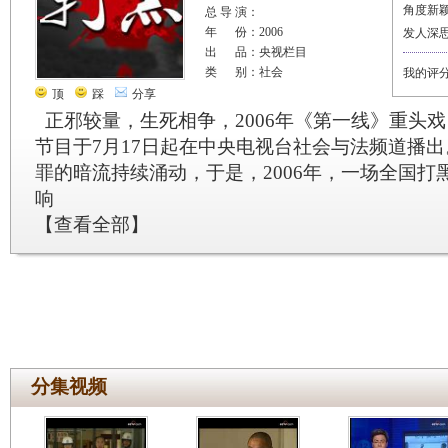
角度新
总 导 演：
年 份：2006
发人深
出 品：央视栏目
类 别：社会
我的评
顶
踩
分享
正邪较量，生死相争，2006年《第一线》重头
节目于7月17日起在中央电视台社会与法频道播
罪的暗流持续涌动，于是，2006年，一场全国打
响
【
查看全部
】
分集视频