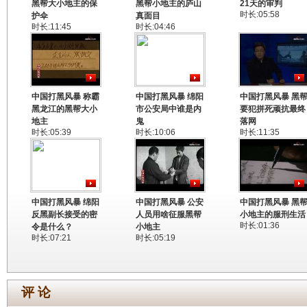
黑帮大小地主的保
黑帮小地主的庐山
21天的审判
时长:05:58
护伞
真面目
时长:11:45
时长:04:46
中国打黑风暴 称霸
中国打黑风暴 绵阳
中国打黑风暴 黑
黑龙江的黑帮大小
市公安局中谁是内
要犯拼死顽抗最终
地主
鬼
落网
时长:05:39
时长:10:06
时长:11:35
中国打黑风暴 绵阳
中国打黑风暴 公安
中国打黑风暴 黑
反黑副长接受的密
人员用啥征服黑帮
小地主的服刑生活
时长:01:36
令是什么？
小地主
时长:07:21
时长:05:19
评 论