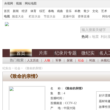
央视网
|
视频
|
网站地图
首页
新闻
经济
体育
综艺
春晚
戏曲
音乐
科教
青少
文化
艺术
电视
频道大全
栏目大全
节目大全
直播中国
赛事直播
网络
热词：
地震
利比
片库
纪录片专题
微纪实
名人
首页
热门检索：
人文历史
|
人物
|
军事
|
探索
|
社会
|
时政
|
央视纪
纪实台
>
社会
>
《致命的亲情》
《致命的亲情》
名 称：
《致命的亲情》
集 数：4
好片需要
首播时间：
题材有
首播频道：CCTV-12
故事性
产 地：中国大陆