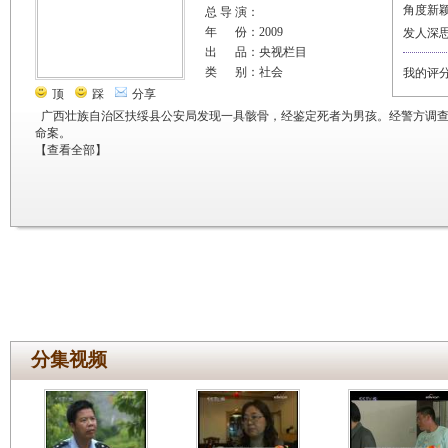
角度新
总 导 演：
年 份：2009
发人深
出 品：央视栏目
类 别：社会
我的评
顶
踩
分享
广西壮族自治区扶绥县公安局发现一具骸骨，经鉴定死者为男孩。经警方调查
命案。
【
查看全部
】
分集视频