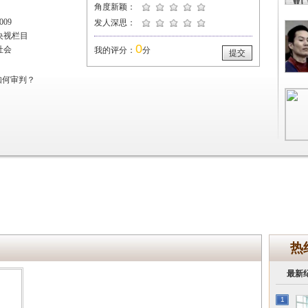
角度新颖：
09
发人深思：
央视栏目
0
社会
我的评分：
分
提交
如何审判？
热
最新
1