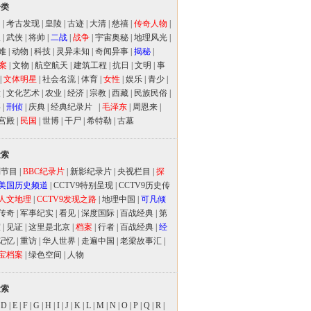
分类
闻
|
考古发现
|
皇陵
|
古迹
|
大清
|
慈禧
|
传奇人物
|
人
|
武侠
|
将帅
|
二战
|
战争
|
宇宙奥秘
|
地理风光
|
难
|
动物
|
科技
|
灵异未知
|
奇闻异事
|
揭秘
|
案
|
文物
|
航空航天
|
建筑工程
|
抗日
|
文明
|
事
|
文体明星
|
社会名流
|
体育
|
女性
|
娱乐
|
青少
|
放
|
文化艺术
|
农业
|
经济
|
宗教
|
西藏
|
民族民俗
|
事
|
刑侦
|
庆典
|
经典纪录片
|
毛泽东
|
周恩来
|
宫殿
|
民国
|
世博
|
干尸
|
希特勒
|
古墓
检索
别节目
|
BBC纪录片
|
新影纪录片
|
央视栏目
|
探
美国历史频道
|
CCTV9特别呈现
|
CCTV9历史传
人文地理
|
CCTV9发现之路
|
地理中国
|
可凡倾
传奇
|
军事纪实
|
看见
|
深度国际
|
百战经典
|
第
室
|
见证
|
这里是北京
|
档案
|
行者
|
百战经典
|
经
记忆
|
重访
|
华人世界
|
走遍中国
|
老梁故事汇
|
宝档案
|
绿色空间
|
人物
检索
|
D
|
E
|
F
|
G
|
H
|
I
|
J
|
K
|
L
|
M
|
N
|
O
|
P
|
Q
|
R
|