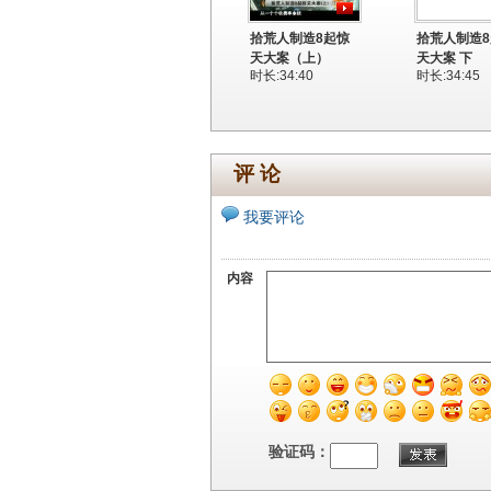
拾荒人制造8起惊
拾荒人制造
天大案（上）
天大案 下
时长:34:40
时长:34:45
评 论
我要评论
内容
验证码：