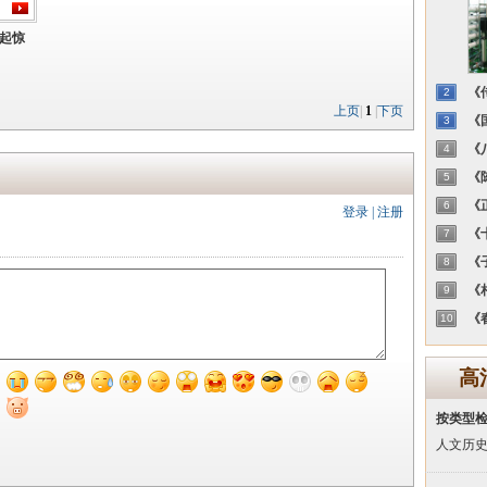
8起惊
《传
2
上页
|
1
|
下页
《国
3
《八
4
《陈
5
《正
6
登录
|
注册
《十
7
《子
8
《相
9
《春
10
高
按类型
人文历