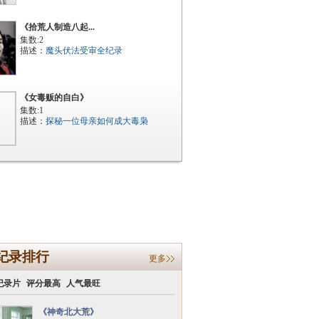
《拾荒人制造八起...
集数:2
描述：
魔头伏法受审全纪录
《女毒贩的自白》
集数:1
描述：
探秘一位母亲如何成大毒枭
纪录排行
更多
纪录片
评分最高
人气最旺
《神奇北大荒》