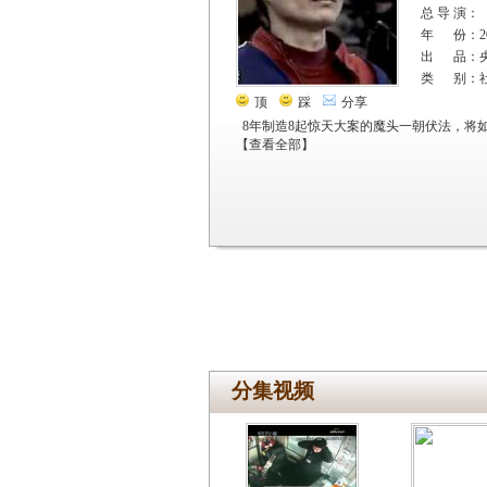
总 导 演：
年 份：20
出 品：
类 别：
顶
踩
分享
8年制造8起惊天大案的魔头一朝伏法，将
【
查看全部
】
分集视频