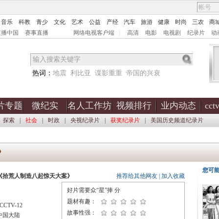
音乐
科教
青少
文化
艺术
公益
产经
汽车
旅游
健康
时尚
三农
商
直播中国
赛事直播
网络电视客户端
|
高清
电影
电视剧
纪录片
动
热词：
地震
利比亚
谍影重重
帝国的兴衰
片专题
微纪实
名人工作坊
视频排行
业内动态
cc
探索
|
社会
|
时政
|
央视纪录片
|
获奖纪录片
|
美国历史频道纪录片
》
您可
《拾荒人制造八起惊天大案》
推荐给其他网友
|
加入收藏
好片需要众“星”捧
分
题材有趣：
CTV-12
故事性强：
中国大陆