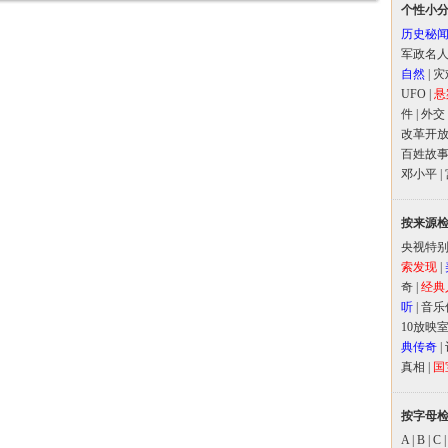
个性小
历史秘
军政名
自然
|
灾
UFO
|
悬
件
|
外交
改革开
百姓故
邓小平
|
按来源
央视特
索发现
|
奇
|
经典
听
|
音乐
10放映
典传奇
|
真相
|
国
按字母
A
|
B
|
C