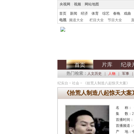
央视网
|
视频
|
网站地图
首页
新闻
经济
体育
综艺
春晚
戏曲
电视
频道大全
栏目大全
节目大全
片库
纪录
首页
热门检索：
人文历史
|
人物
|
军事
|
纪实台
>
社会
>
《拾荒人制造八起惊天大案》
《拾荒人制造八起惊天大案
名 称：
集 数：2
首播时间：
首播频道：C
产 地：