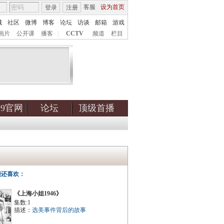
客服
设为首页
登录
注册
城
社区
微博
博客
论坛
访谈
邮箱
游戏
画片
公开课
播客
|
CCTV
频道
栏目
tv9官网
论坛
顶级首播
能还喜欢：
《上海小姐1946》
集数:1
描述：
选美事件背后的故事