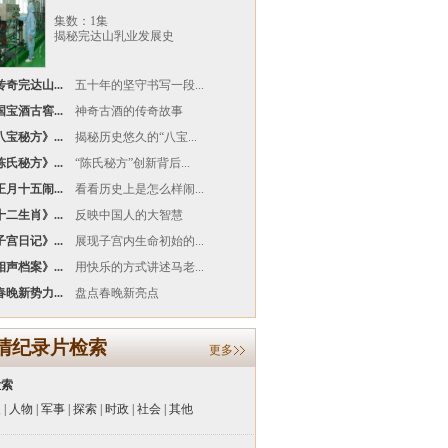
集数：1集
揭秘完达山乳业发展史
奇完达山...
五十年的坚守书写一段...
宝酒古窖...
神奇古酒的传奇故事
宝秘方》...
揭秘历史悠久的“八宝...
氏秘方》...
“陈氏秘方”创新背后...
月十五闹...
看看历史上是怎么样闹...
二生肖》...
反映中国人的大智慧
宫日记》...
展现子宫内生命初始的...
声档案》...
用快乐的方式讲述马老...
晚新势力...
盘点春晚新亮点
清纪录片检索
更多
检索
史
|
人物
|
军事
|
探索
|
时政
|
社会
|
其他