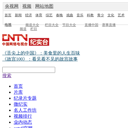
央视网
|
视频
|
网站地图
首页
新闻
经济
体育
综艺
春晚
戏曲
音乐
科教
青少
文化
艺术
电视
频道大全
栏目大全
节目大全
直播中国
赛事直播
频道
栏目
《舌尖上的中国》：美食里的人生百味
《故宫100》：看见看不见的故宫故事
搜索
首页
片库
纪录片专题
微纪实
名人工作坊
视频排行
业内动态