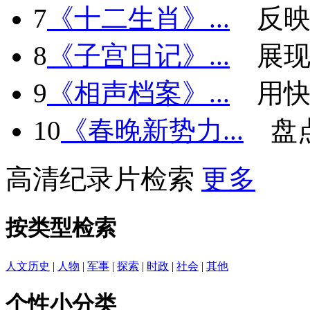
7
《十二生肖》...
反
8
《子宫日记》...
展现
9
《相声档案》...
用快
10
《春晚新势力...
盘
高清纪录片检索
更多
按类型检索
人文历史
|
人物
|
军事
|
探索
|
时政
|
社会
|
其他
个性小分类