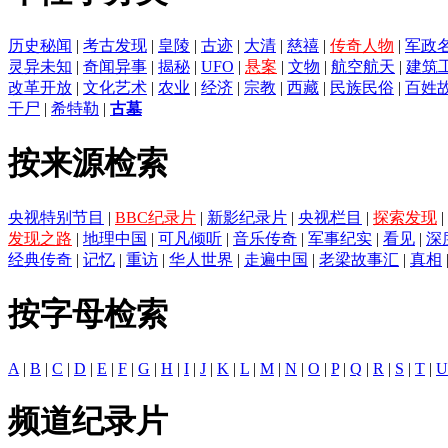
历史秘闻
|
考古发现
|
皇陵
|
古迹
|
大清
|
慈禧
|
传奇人物
|
军政
灵异未知
|
奇闻异事
|
揭秘
|
UFO
|
悬案
|
文物
|
航空航天
|
建筑
改革开放
|
文化艺术
|
农业
|
经济
|
宗教
|
西藏
|
民族民俗
|
百姓
干尸
|
希特勒
|
古墓
按来源检索
央视特别节目
|
BBC纪录片
|
新影纪录片
|
央视栏目
|
探索发现
|
发现之路
|
地理中国
|
可凡倾听
|
音乐传奇
|
军事纪实
|
看见
|
深
经典传奇
|
记忆
|
重访
|
华人世界
|
走遍中国
|
老梁故事汇
|
真相
按字母检索
A
|
B
|
C
|
D
|
E
|
F
|
G
|
H
|
I
|
J
|
K
|
L
|
M
|
N
|
O
|
P
|
Q
|
R
|
S
|
T
|
U
频道纪录片