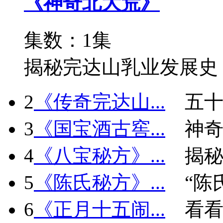
《神奇北大荒》
集数：1集
揭秘完达山乳业发展史
2
《传奇完达山...
五十
3
《国宝酒古窖...
神
4
《八宝秘方》...
揭秘
5
《陈氏秘方》...
“陈
6
《正月十五闹...
看看