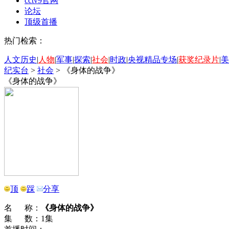
cctv9官网
论坛
顶级首播
热门检索：
人文历史
|
人物
|
军事
|
探索
|
社会
|
时政
|
央视精品专场
|
获奖纪录片
|
美
纪实台
>
社会
>
《身体的战争》
《身体的战争》
顶
踩
分享
名 称：
《身体的战争》
集 数：1集