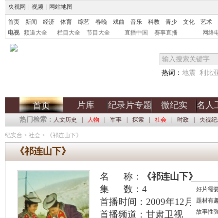
央视网
|
视频
|
网站地图
首页
新闻
经济
体育
综艺
春晚
戏曲
音乐
科教
青少
文化
艺术
电视
频道大全
栏目大全
节目大全
直播中国
赛事直播
网络
热词：
地震
利比
片库
纪录片专题
微纪实
名人
首页
热门检索：
人文历史
|
人物
|
军事
|
探索
|
社会
|
时政
|
央视纪
纪实台
>
社会
>
《祁连山下》
《祁连山下》
名 称：
《祁连山下》
集 数：4
好片需要
首播时间：2009年12月16日
题材有
故事性
首播频道：甘肃卫视