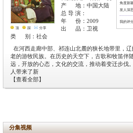
角度新
产 地：中国大陆
发人深
总 导 演：
年 份：2009
我的评
出 品：卫视
顶
踩
分享
类 别：社会
在河西走廊中部、祁连山北麓的狭长地带里，辽
老的游牧民族。在历史的天空下，古歌和牧笛伴
远，开放的心态，文化的交流，推动着变迁步伐
人带来了新
【
查看全部
】
分集视频