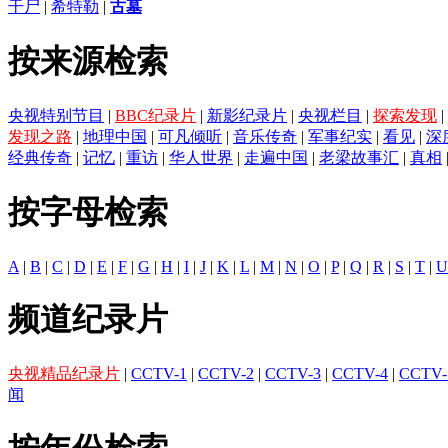
干尸
|
希特勒
|
古墓
按来源检索
央视特别节目
|
BBC纪录片
|
新影纪录片
|
央视栏目
|
探索发现
|
发现之路
|
地理中国
|
可凡倾听
|
音乐传奇
|
军事纪实
|
看见
|
深
经典传奇
|
记忆
|
重访
|
华人世界
|
走遍中国
|
老梁故事汇
|
真相
按字母检索
A
|
B
|
C
|
D
|
E
|
F
|
G
|
H
|
I
|
J
|
K
|
L
|
M
|
N
|
O
|
P
|
Q
|
R
|
S
|
T
|
U
频道纪录片
央视精品纪录片
|
CCTV-1
|
CCTV-2
|
CCTV-3
|
CCTV-4
|
CCTV-
闻