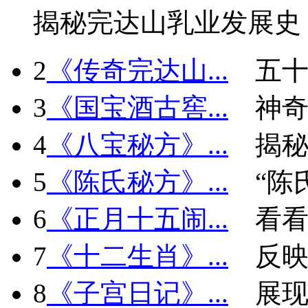
揭秘完达山乳业发展史
2
《传奇完达山...
五十
3
《国宝酒古窖...
神
4
《八宝秘方》...
揭秘
5
《陈氏秘方》...
“陈
6
《正月十五闹...
看看
7
《十二生肖》...
反
8
《子宫日记》...
展现