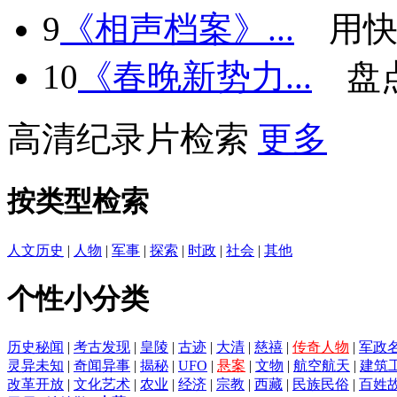
9
《相声档案》...
用快
10
《春晚新势力...
盘
高清纪录片检索
更多
按类型检索
人文历史
|
人物
|
军事
|
探索
|
时政
|
社会
|
其他
个性小分类
历史秘闻
|
考古发现
|
皇陵
|
古迹
|
大清
|
慈禧
|
传奇人物
|
军政
灵异未知
|
奇闻异事
|
揭秘
|
UFO
|
悬案
|
文物
|
航空航天
|
建筑
改革开放
|
文化艺术
|
农业
|
经济
|
宗教
|
西藏
|
民族民俗
|
百姓