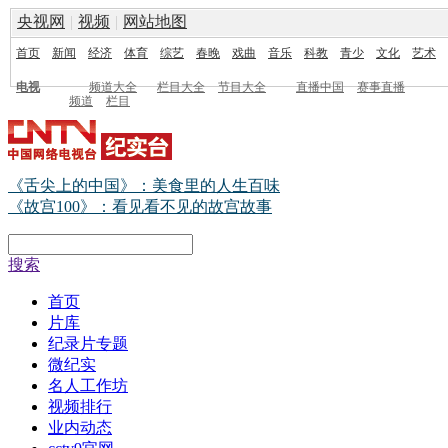
央视网
|
视频
|
网站地图
首页
新闻
经济
体育
综艺
春晚
戏曲
音乐
科教
青少
文化
艺术
电视
频道大全
栏目大全
节目大全
直播中国
赛事直播
频道
栏目
《舌尖上的中国》：美食里的人生百味
《故宫100》：看见看不见的故宫故事
搜索
首页
片库
纪录片专题
微纪实
名人工作坊
视频排行
业内动态