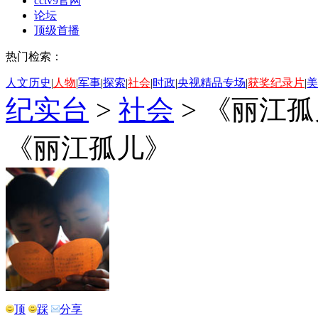
cctv9官网
论坛
顶级首播
热门检索：
人文历史
|
人物
|
军事
|
探索
|
社会
|
时政
|
央视精品专场
|
获奖纪录片
|
美
纪实台
>
社会
>
《丽江孤
《丽江孤儿》
顶
踩
分享