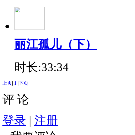
丽江孤儿（下）
时长:33:34
上页
|
1
|
下页
评 论
登录
|
注册