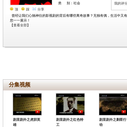
类 别：社会
我的评
顶
踩
分享
曾经让我们心驰神往的影视剧的背后有哪些离奇故事？无独有偶，生活中又
您一一展示！
【
查看全部
】
分集视频
剧里剧外之虎胆英
剧里剧外之红色特
剧里剧外之剿匪行
雄
工
动