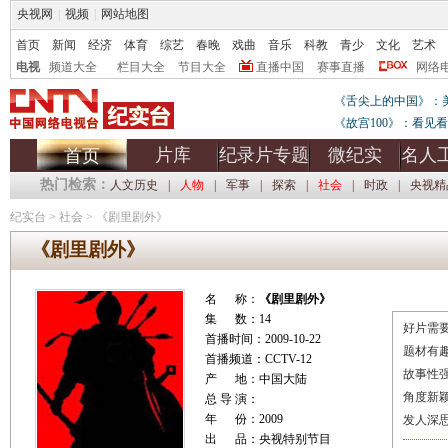
央视网
|
视频
|
网站地图
首页
新闻
经济
体育
综艺
春晚
戏曲
音乐
科教
青少
文化
艺术
电视
频道大全
栏目大全
节目大全
直播中国
赛事直播
网络
《舌尖上的中国》：
《故宫100》：看见
片库
纪录片专题
微纪实
名人
首页
热门检索：
人文历史
|
人物
|
军事
|
探索
|
社会
|
时政
|
央视精
纪实台
>
社会
>
《剧里剧外》
《剧里剧外》
名 称：
《剧里剧外》
集 数：14
好片需要
首播时间：2009-10-22
题材有
首播频道：CCTV-12
故事性
产 地：中国大陆
角度新
总 导 演：
年 份：2009
发人深
出 品：央视特别节目