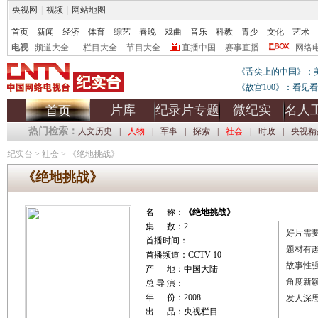
央视网
|
视频
|
网站地图
首页
新闻
经济
体育
综艺
春晚
戏曲
音乐
科教
青少
文化
艺术
电视
频道大全
栏目大全
节目大全
直播中国
赛事直播
网络
《舌尖上的中国》：
《故宫100》：看见
片库
纪录片专题
微纪实
名人
首页
热门检索：
人文历史
|
人物
|
军事
|
探索
|
社会
|
时政
|
央视精
纪实台
>
社会
>
《绝地挑战》
《绝地挑战》
名 称：
《绝地挑战》
集 数：2
好片需要
首播时间：
题材有
首播频道：CCTV-10
故事性
产 地：中国大陆
角度新
总 导 演：
年 份：2008
发人深
出 品：央视栏目