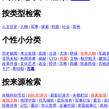
按类型检索
人文历史
|
人物
|
军事
|
探索
|
时政
|
社会
|
其他
个性小分类
历史秘闻
|
考古发现
|
皇陵
|
古迹
|
大清
|
慈禧
|
传奇人物
|
军政
灵异未知
|
奇闻异事
|
揭秘
|
UFO
|
悬案
|
文物
|
航空航天
|
建筑
改革开放
|
文化艺术
|
农业
|
经济
|
宗教
|
西藏
|
民族民俗
|
百姓
干尸
|
希特勒
|
古墓
按来源检索
央视特别节目
|
BBC纪录片
|
新影纪录片
|
央视栏目
|
探索发现
|
发现之路
|
地理中国
|
可凡倾听
|
音乐传奇
|
军事纪实
|
看见
|
深
经典传奇
|
记忆
|
重访
|
华人世界
|
走遍中国
|
老梁故事汇
|
真相