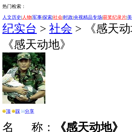
热门检索：
人文历史
|
人物
|
军事
|
探索
|
社会
|
时政
|
央视精品专场
|
获奖纪录片
|
美
纪实台
>
社会
>
《感天动
《感天动地》
顶
踩
分享
名 称：
《感天动地》