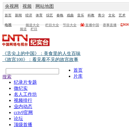
央视网
|
视频
|
网站地图
首页
新闻
经济
体育
综艺
春晚
戏曲
音乐
科教
青少
文化
艺术
电视
频道大全
栏目大全
节目大全
直播中国
赛事直播
频道
栏目
《舌尖上的中国》：美食里的人生百味
《故宫100》：看见看不见的故宫故事
首页
片库
搜索
纪录片专题
微纪实
名人工作坊
视频排行
业内动态
cctv9官网
论坛
顶级首播