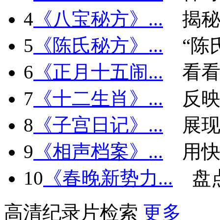
4
《八宝秘方》...
揭秘
5
《陈氏秘方》...
“陈
6
《正月十五闹...
看看
7
《十二生肖》...
反
8
《子宫日记》...
展现
9
《相声档案》...
用快
10
《春晚新势力...
盘
高清纪录片检索
更多