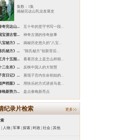
集数：1集
揭秘完达山乳业发展史
奇完达山...
五十年的坚守书写一段...
宝酒古窖...
神奇古酒的传奇故事
宝秘方》...
揭秘历史悠久的“八宝...
氏秘方》...
“陈氏秘方”创新背后...
月十五闹...
看看历史上是怎么样闹...
二生肖》...
反映中国人的大智慧
宫日记》...
展现子宫内生命初始的...
声档案》...
用快乐的方式讲述马老...
晚新势力...
盘点春晚新亮点
清纪录片检索
更多
检索
史
|
人物
|
军事
|
探索
|
时政
|
社会
|
其他