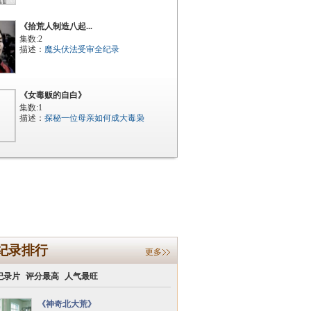
《拾荒人制造八起...
集数:2
描述：
魔头伏法受审全纪录
《女毒贩的自白》
集数:1
描述：
探秘一位母亲如何成大毒枭
纪录排行
更多
纪录片
评分最高
人气最旺
《神奇北大荒》