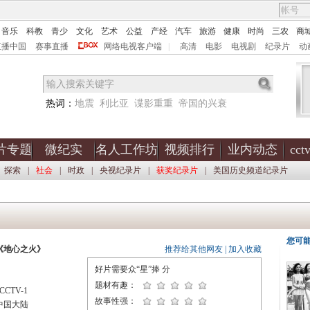
音乐
科教
青少
文化
艺术
公益
产经
汽车
旅游
健康
时尚
三农
商
直播中国
赛事直播
网络电视客户端
|
高清
电影
电视剧
纪录片
动
热词：
地震
利比亚
谍影重重
帝国的兴衰
片专题
微纪实
名人工作坊
视频排行
业内动态
cc
探索
|
社会
|
时政
|
央视纪录片
|
获奖纪录片
|
美国历史频道纪录片
您可
《地心之火》
推荐给其他网友
|
加入收藏
好片需要众“星”捧
分
题材有趣：
CTV-1
故事性强：
中国大陆