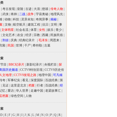
分类
闻
|
考古发现
|
皇陵
|
古迹
|
大清
|
慈禧
|
传奇人物
|
人
|
武侠
|
将帅
|
二战
|
战争
|
宇宙奥秘
|
地理风光
|
难
|
动物
|
科技
|
灵异未知
|
奇闻异事
|
揭秘
|
案
|
文物
|
航空航天
|
建筑工程
|
抗日
|
文明
|
事
|
文体明星
|
社会名流
|
体育
|
女性
|
娱乐
|
青少
|
放
|
文化艺术
|
农业
|
经济
|
宗教
|
西藏
|
民族民俗
|
事
|
刑侦
|
庆典
|
经典纪录片
|
毛泽东
|
周恩来
|
宫殿
|
民国
|
世博
|
干尸
|
希特勒
|
古墓
检索
别节目
|
BBC纪录片
|
新影纪录片
|
央视栏目
|
探
美国历史频道
|
CCTV9特别呈现
|
CCTV9历史传
人文地理
|
CCTV9发现之路
|
地理中国
|
可凡倾
传奇
|
军事纪实
|
看见
|
深度国际
|
百战经典
|
第
室
|
见证
|
这里是北京
|
档案
|
行者
|
百战经典
|
经
记忆
|
重访
|
华人世界
|
走遍中国
|
老梁故事汇
|
宝档案
|
绿色空间
|
人物
检索
|
D
|
E
|
F
|
G
|
H
|
I
|
J
|
K
|
L
|
M
|
N
|
O
|
P
|
Q
|
R
|