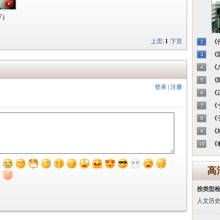
下）
上页
|
1
|
下页
《传
2
《国
3
《八
4
《陈
5
登录
|
注册
《正
6
《十
7
《子
8
《相
9
《春
10
高
按类型
人文历