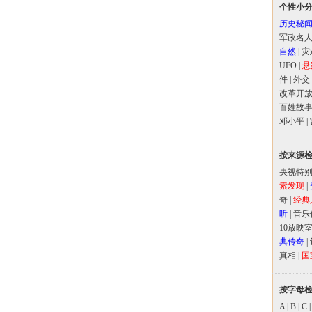
个性小
历史秘
军政名
自然
|
灾
UFO
|
悬
件
|
外交
改革开
百姓故
邓小平
|
按来源
央视特
索发现
|
奇
|
经典
听
|
音乐
10放映
典传奇
|
真相
|
国
按字母
A
|
B
|
C