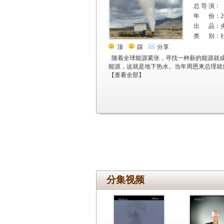
总 导 演：
年 份：20
出 品：
类 别：
顶
踩
分享
随着全球能源紧张，寻找一种新的能源就
能源，这就是地下热水。当年周恩来总理就曾
【
查看全部
】
分集视频