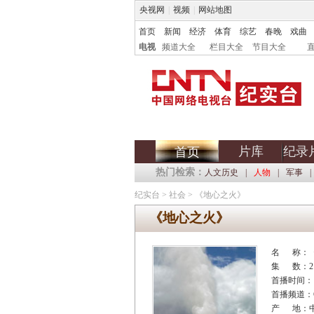
央视网
|
视频
|
网站地图
首页
新闻
经济
体育
综艺
春晚
戏曲
电视
频道大全
栏目大全
节目大全
片库
纪录
首页
热门检索：
人文历史
|
人物
|
军事
|
纪实台
>
社会
>
《地心之火》
《地心之火》
名 称：
集 数：2
首播时间：
首播频道：C
产 地：