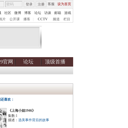
客服
设为首页
登录
注册
城
社区
微博
博客
论坛
访谈
邮箱
游戏
画片
公开课
播客
|
CCTV
频道
栏目
tv9官网
论坛
顶级首播
能还喜欢：
《上海小姐1946》
集数:1
描述：
选美事件背后的故事