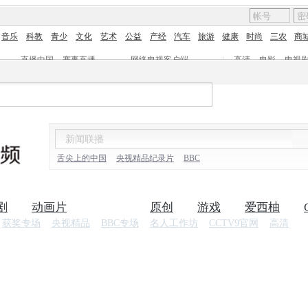
音乐
科教
青少
文化
艺术
公益
产经
汽车
旅游
健康
时尚
三农
商
直播中国
赛事直播
网络电视客户端
|
高清
电影
电视
舌尖上的中国
央视精品纪录片
BBC
剧
动画片
纪录片
原创
游戏
爱西柚
获奖专场
央视精品
BBC专场
名人工作坊
CCTV9官网
高清