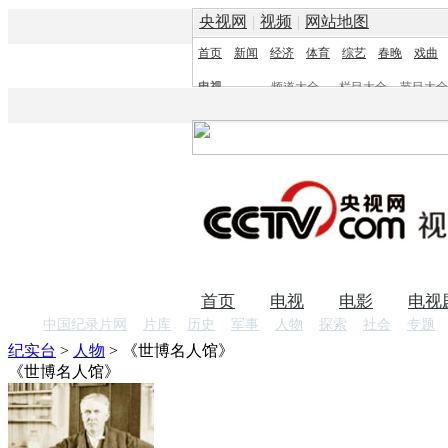
央视网
|
视频
|
网站地图
首页
新闻
经济
体育
综艺
春晚
戏曲
电视
频道大全
栏目大全
节目大全
频道
栏目
首页
电视
电影
电视
中国纪录片网
片库
历史
军事
人物
探索
社会
专题
纪实台
>
人物
>
《世博名人馆》
《世博名人馆》