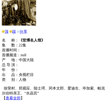
顶
踩
分享
名 称：
《世博名人馆》
集 数：22集
首播时间：
首播频道：null
产 地：中国大陆
总 导 演：
年 份：
出 品：央视栏目
类 别：人物
徐荣村、郑观应、陆士谔、冈本太郎、爱迪生、毕加索、帕克斯顿
尔伯特亲王、“水晶宫”
【
查看全部
】