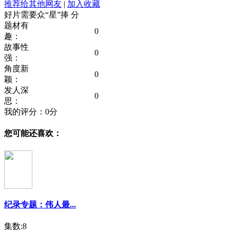
推荐给其他网友
|
加入收藏
好片需要众“星”捧
分
题材有
0
趣：
故事性
0
强：
角度新
0
颖：
发人深
0
思：
我的评分：
0
分
您可能还喜欢：
纪录专题：伟人最...
集数:8