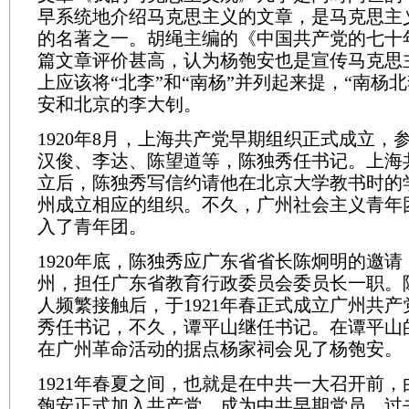
早系统地介绍马克思主义的文章，是马克思主
的名著之一。胡绳主编的《中国共产党的七十
篇文章评价甚高，认为杨匏安也是宣传马克思
上应该将“北李”和“南杨”并列起来提，“南杨
安和北京的李大钊。
1920年8月，上海共产党早期组织正式成立，
汉俊、李达、陈望道等，陈独秀任书记。上海
立后，陈独秀写信约请他在北京大学教书时的
州成立相应的组织。不久，广州社会主义青年
入了青年团。
1920年底，陈独秀应广东省省长陈炯明的邀
州，担任广东省教育行政委员会委员长一职。
人频繁接触后，于1921年春正式成立广州共
秀任书记，不久，谭平山继任书记。在谭平山
在广州革命活动的据点杨家祠会见了杨匏安。
1921年春夏之间，也就是在中共一大召开前
匏安正式加入共产党，成为中共早期党员。过