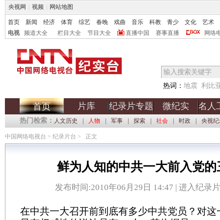
央视网
|
视频
|
网站地图
首页
新闻
经济
体育
综艺
春晚
戏曲
音乐
科教
青少
文化
艺术
电视
频道大全
栏目大全
节目大全
直播中国
赛事直播
网络
热词：
地震
利比
片库
纪录片专题
微纪实
名人
首页
热门检索：
人文历史
|
人物
|
军事
|
探索
|
社会
|
时政
|
央视纪
中国网络电视台
>
纪录片台
>
正文
鲜为人知的中共一大前入党的
发布时间:2010年06月29日 14:47 |
进入纪录
在中共一大召开前到底有多少中共党员？对这