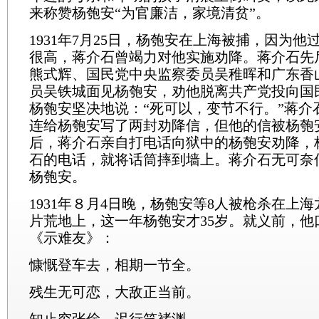
来称赞杨匏安“为官廉洁，家境清贫”。
1931年7月25日，杨匏安在上海被捕，因为
很高，蒋介石曾竭力对他实施劝降。蒋介石先
熊式辉、国民党中央监察委员吴稚晖和广东香
员吴铁城面见杨匏安，劝他脱离共产党投向国
杨匏安坚决地说：“死可以，变节不行。”蒋介
连给杨匏安写了两封劝降信，但他的信被杨匏
后，蒋介石亲自打电话向狱中的杨匏安劝降，
石的电话，就将话筒摔到墙上。蒋介石无可奈
杨匏安。
1931年８月4日晚，杨匏安等8人被枪杀在上
片荒地上，这一年杨匏安才35岁。就义前，他
《示难友》：
慷慨登车去，相期一节全。
残生无可恋，大敌正当前。