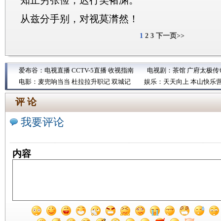
知止穷张俭，迟行笑褚渊。
从兹分手别，对视莫潸然！
1
2
3
下一页>>
爱布谷：
电视直播
CCTV-5直播
收视指南
电视剧：
茶馆
广府太极传
电影：
麦兜响当当
杜拉拉升职记
双城记
娱乐：
天天向上
本山快乐
评 论
我要评论
内容