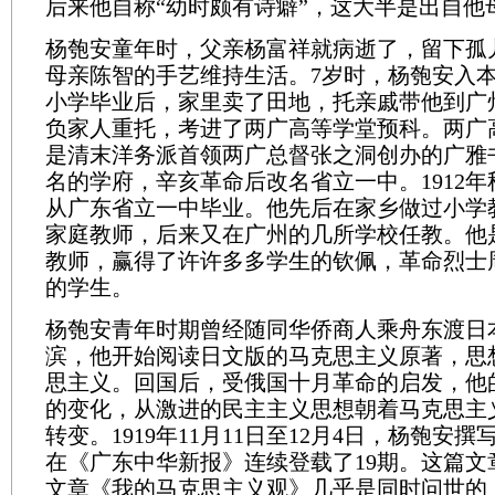
后来他自称“幼时颇有诗癖”，这大半是出自他
杨匏安童年时，父亲杨富祥就病逝了，留下孤
母亲陈智的手艺维持生活。7岁时，杨匏安入
小学毕业后，家里卖了田地，托亲戚带他到广
负家人重托，考进了两广高等学堂预科。两广
是清末洋务派首领两广总督张之洞创办的广雅
名的学府，辛亥革命后改名省立一中。1912年
从广东省立一中毕业。他先后在家乡做过小学
家庭教师，后来又在广州的几所学校任教。他
教师，赢得了许许多多学生的钦佩，革命烈士
的学生。
杨匏安青年时期曾经随同华侨商人乘舟东渡日
滨，他开始阅读日文版的马克思主义原著，思
思主义。回国后，受俄国十月革命的启发，他
的变化，从激进的民主主义思想朝着马克思主
转变。1919年11月11日至12月4日，杨匏安
在《广东中华新报》连续登载了19期。这篇文
文章《我的马克思主义观》几乎是同时问世的