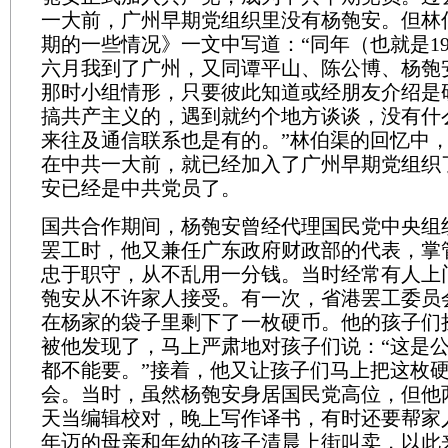
一大前，广州早期党组织里没有杨匏安。但林
期的一些情况》一文中写道：“同年（也就是19
六月我到了广州，又同谭平山、陈公博、杨匏
那时小组情形，只要彼此知道或经朋友介绍是
搞共产主义的，遇到就约个地方谈谈，没有什
来往及通信联系也是有的。”林伯渠的回忆中
在中共一大前，就已经加入了广州早期党组织
安已经是中共党员了。
国共合作期间，杨匏安曾经代理国民党中央组
罢工时，他又兼任广东政府财政部的代表，掌
忠于职守，从不乱用一分钱。当时经常有人上
匏安从不许家人接受。有一次，省港罢工委员
在杨家的袋子里剩下了一枚硬币。他的孩子们
被他发现了，马上严肃地对孩子们说：“这是
都不能要。”接着，他又让孩子们马上把这枚
会。当时，虽然杨匏安身居国民党高位，但他
天当编辑校对，晚上写作译书，有时还要帮家
年迈的母亲和年幼的孩子清晨上街叫卖，以此