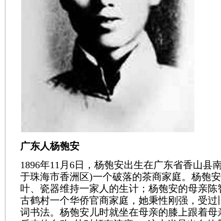
广东人杨匏安
1896年11月6日，杨匏安出生在广东省香山县
于珠海市香洲区)一个破落的茶商家庭。杨匏
叶、瓷器维持一家人的生计；杨匏安的母亲陈
古鹤村一个华侨官商家庭，她秉性刚强，受过
词书法。杨匏安儿时就坐在母亲的膝上跟着母