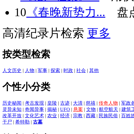
10
《春晚新势力...
盘
高清纪录片检索
更多
按类型检索
人文历史
|
人物
|
军事
|
探索
|
时政
|
社会
|
其他
个性小分类
历史秘闻
|
考古发现
|
皇陵
|
古迹
|
大清
|
慈禧
|
传奇人物
|
军政
灵异未知
|
奇闻异事
|
揭秘
|
UFO
|
悬案
|
文物
|
航空航天
|
建筑
改革开放
|
文化艺术
|
农业
|
经济
|
宗教
|
西藏
|
民族民俗
|
百姓
干尸
|
希特勒
|
古墓