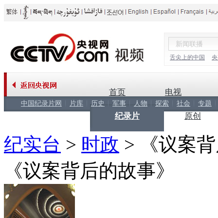
舌尖上的中国
央
首页
电视
中国纪录片网
片库
历史
军事
人物
探索
社会
专题
纪录片
原创
纪实台
>
时政
>
《议案背
《议案背后的故事》