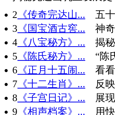
2
《传奇完达山...
五十
3
《国宝酒古窖...
神
4
《八宝秘方》...
揭秘
5
《陈氏秘方》...
“陈
6
《正月十五闹...
看看
7
《十二生肖》...
反
8
《子宫日记》...
展现
9
《相声档案》...
用快