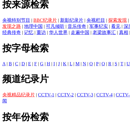
按来源检索
央视特别节目
|
BBC纪录片
|
新影纪录片
|
央视栏目
|
探索发现
|
发现之路
|
地理中国
|
可凡倾听
|
音乐传奇
|
军事纪实
|
看见
|
深
经典传奇
|
记忆
|
重访
|
华人世界
|
走遍中国
|
老梁故事汇
|
真相
按字母检索
A
|
B
|
C
|
D
|
E
|
F
|
G
|
H
|
I
|
J
|
K
|
L
|
M
|
N
|
O
|
P
|
Q
|
R
|
S
|
T
|
U
频道纪录片
央视精品纪录片
|
CCTV-1
|
CCTV-2
|
CCTV-3
|
CCTV-4
|
CCTV-
闻
按年份检索