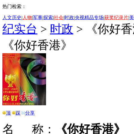
热门检索：
人文历史
|
人物
|
军事
|
探索
|
社会
|
时政
|
央视精品专场
|
获奖纪录片
|
美
纪实台
>
时政
>
《你好香
《你好香港》
顶
踩
分享
名 称：
《你好香港》