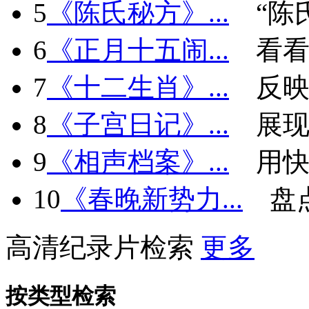
5
《陈氏秘方》...
“陈
6
《正月十五闹...
看看
7
《十二生肖》...
反
8
《子宫日记》...
展现
9
《相声档案》...
用快
10
《春晚新势力...
盘
高清纪录片检索
更多
按类型检索