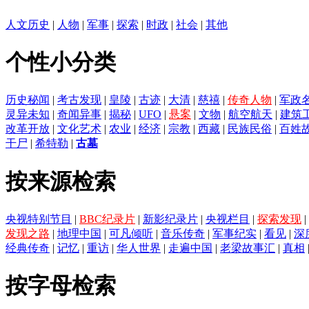
人文历史
|
人物
|
军事
|
探索
|
时政
|
社会
|
其他
个性小分类
历史秘闻
|
考古发现
|
皇陵
|
古迹
|
大清
|
慈禧
|
传奇人物
|
军政
灵异未知
|
奇闻异事
|
揭秘
|
UFO
|
悬案
|
文物
|
航空航天
|
建筑
改革开放
|
文化艺术
|
农业
|
经济
|
宗教
|
西藏
|
民族民俗
|
百姓
干尸
|
希特勒
|
古墓
按来源检索
央视特别节目
|
BBC纪录片
|
新影纪录片
|
央视栏目
|
探索发现
|
发现之路
|
地理中国
|
可凡倾听
|
音乐传奇
|
军事纪实
|
看见
|
深
经典传奇
|
记忆
|
重访
|
华人世界
|
走遍中国
|
老梁故事汇
|
真相
按字母检索