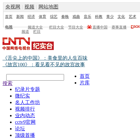
央视网
|
视频
|
网站地图
首页
新闻
经济
体育
综艺
春晚
戏曲
音乐
科教
青少
文化
艺术
电视
频道大全
栏目大全
节目大全
直播中国
赛事直播
频道
栏目
《舌尖上的中国》：美食里的人生百味
《故宫100》：看见看不见的故宫故事
首页
片库
搜索
纪录片专题
微纪实
名人工作坊
视频排行
业内动态
cctv9官网
论坛
顶级首播