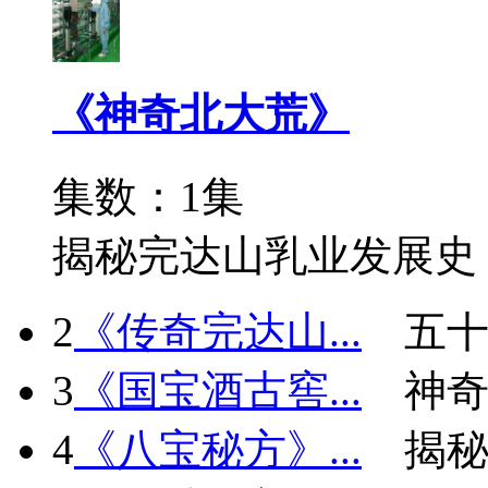
《神奇北大荒》
集数：1集
揭秘完达山乳业发展史
2
《传奇完达山...
五十
3
《国宝酒古窖...
神
4
《八宝秘方》...
揭秘