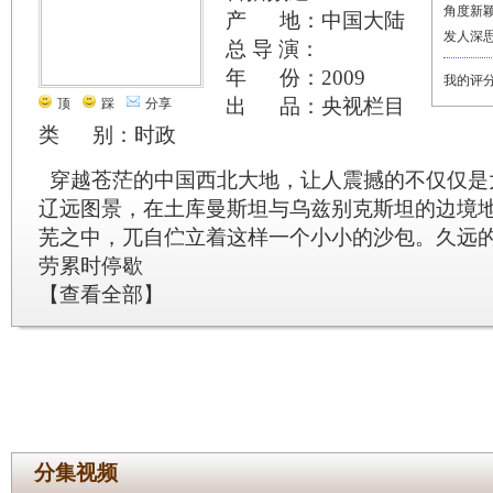
角度新
产 地：中国大陆
发人深
总 导 演：
年 份：2009
我的评
出 品：央视栏目
顶
踩
分享
类 别：时政
穿越苍茫的中国西北大地，让人震撼的不仅仅是
辽远图景，在土库曼斯坦与乌兹别克斯坦的边境
芜之中，兀自伫立着这样一个小小的沙包。久远
劳累时停歇
【
查看全部
】
分集视频