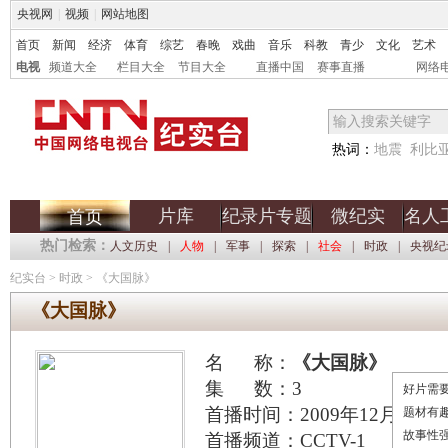
央视网
|
视频
|
网站地图
首页
新闻
经济
体育
综艺
春晚
戏曲
音乐
科教
青少
文化
艺术
电视
频道大全
栏目大全
节目大全
直播中国
赛事直播
网络
热词：
地震
利比
片库
纪录片专题
微纪实
名人
首页
热门检索：
人文历史
|
人物
|
军事
|
探索
|
社会
|
时政
|
央视纪
纪实台
>
时政
>
《大国脉》
《大国脉》
名 称：
《大国脉》
集 数：3
好片需要
首播时间：2009年12月16日
题材有
故事性
首播频道：CCTV-1