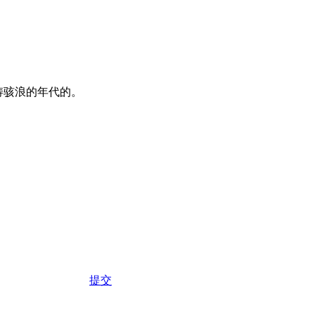
涛骇浪的年代的。
提交