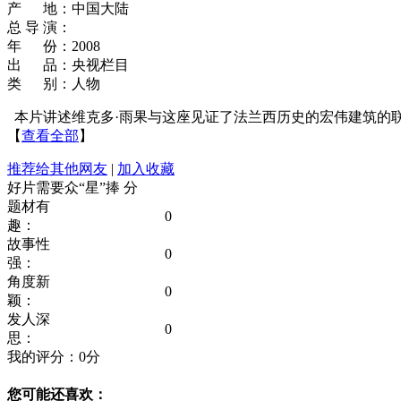
产 地：中国大陆
总 导 演：
年 份：2008
出 品：央视栏目
类 别：人物
本片讲述维克多·雨果与这座见证了法兰西历史的宏伟建筑的
【
查看全部
】
推荐给其他网友
|
加入收藏
好片需要众“星”捧
分
题材有
0
趣：
故事性
0
强：
角度新
0
颖：
发人深
0
思：
我的评分：
0
分
您可能还喜欢：