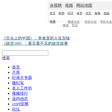
央视网
|
视频
|
网站地图
首页
新闻
经济
体育
综艺
春晚
戏曲
电视
频道大全
栏目大全
节目大全
频道
栏目
《舌尖上的中国》：美食里的人生百味
《故宫100》：看见看不见的故宫故事
搜索
首页
片库
纪录片专题
微纪实
名人工作坊
视频排行
业内动态
cctv9官网
论坛