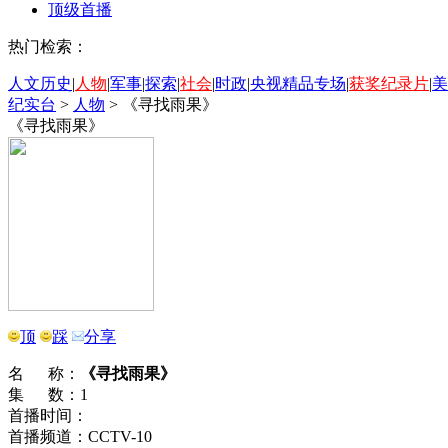
顶级首播
热门检索：
人文历史
|
人物
|
军事
|
探索
|
社会
|
时政
|
央视精品专场
|
获奖纪录片
|
美
纪实台
>
人物
>
《寻找雨果》
《寻找雨果》
顶
踩
分享
名 称：
《寻找雨果》
集 数：1
首播时间：
首播频道：CCTV-10