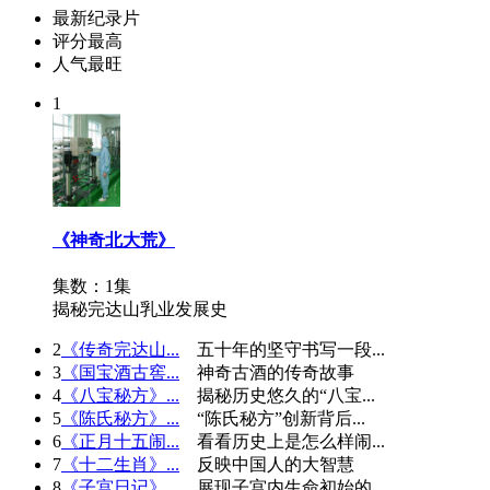
最新纪录片
评分最高
人气最旺
1
《神奇北大荒》
集数：1集
揭秘完达山乳业发展史
2
《传奇完达山...
五十年的坚守书写一段...
3
《国宝酒古窖...
神奇古酒的传奇故事
4
《八宝秘方》...
揭秘历史悠久的“八宝...
5
《陈氏秘方》...
“陈氏秘方”创新背后...
6
《正月十五闹...
看看历史上是怎么样闹...
7
《十二生肖》...
反映中国人的大智慧
8
《子宫日记》...
展现子宫内生命初始的...