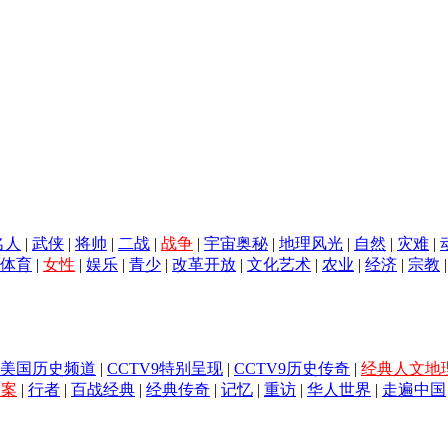
名人
|
武侠
|
将帅
|
二战
|
战争
|
宇宙奥秘
|
地理风光
|
自然
|
灾难
|
体育
|
女性
|
娱乐
|
青少
|
改革开放
|
文化艺术
|
农业
|
经济
|
宗教
美国历史频道
|
CCTV9特别呈现
|
CCTV9历史传奇
|
经典人文地
档案
|
行者
|
百战经典
|
经典传奇
|
记忆
|
重访
|
华人世界
|
走遍中国