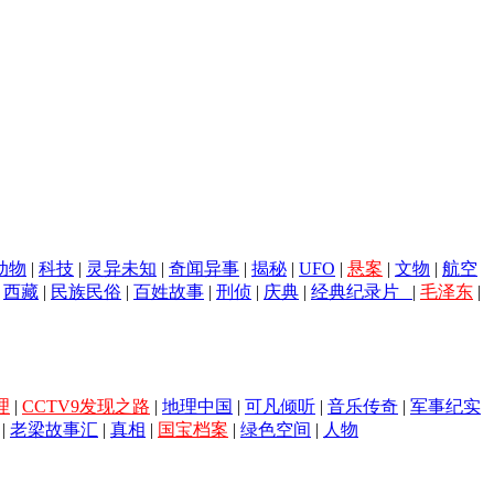
动物
|
科技
|
灵异未知
|
奇闻异事
|
揭秘
|
UFO
|
悬案
|
文物
|
航空
|
西藏
|
民族民俗
|
百姓故事
|
刑侦
|
庆典
|
经典纪录片
|
毛泽东
|
理
|
CCTV9发现之路
|
地理中国
|
可凡倾听
|
音乐传奇
|
军事纪实
|
老梁故事汇
|
真相
|
国宝档案
|
绿色空间
|
人物