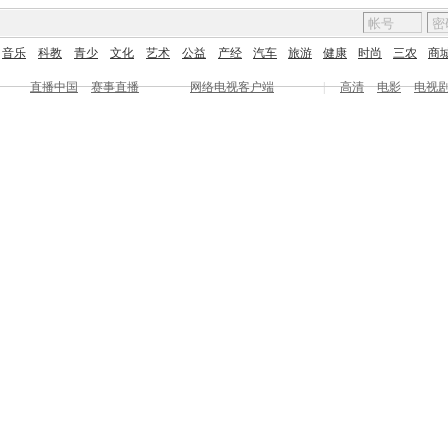
音乐
科教
青少
文化
艺术
公益
产经
汽车
旅游
健康
时尚
三农
商
直播中国
赛事直播
网络电视客户端
|
高清
电影
电视