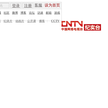
客服
设为首页
登录
注册
城
社区
微博
博客
论坛
访谈
邮箱
游戏
剧
纪录片
动画片
公开课
播客
|
CCTV