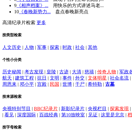
9
《相声档案》...
用快乐的方式讲述马老...
10
《春晚新势力...
盘点春晚新亮点
高清纪录片检索
更多
按类型检索
人文历史
|
人物
|
军事
|
探索
|
时政
|
社会
|
其他
个性小分类
历史秘闻
|
考古发现
|
皇陵
|
古迹
|
大清
|
慈禧
|
传奇人物
|
军政
航天
|
建筑工程
|
抗日
|
文明
|
事件
|
外交
|
文体明星
|
社会名流
|
周恩来
|
邓小平
|
宫殿
|
民国
|
世博
|
干尸
|
希特勒
|
古墓
按来源检索
央视特别节目
|
BBC纪录片
|
新影纪录片
|
央视栏目
|
探索发现
|
|
看见
|
深度国际
|
百战经典
|
第10放映室
|
见证
|
这里是北京
|
按字母检索