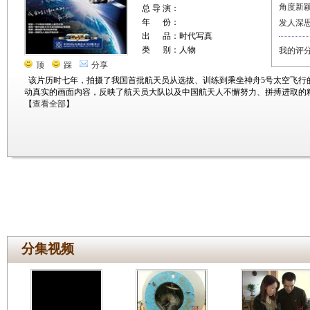
角度新
总 导 演：
年 份：
发人深
出 品：时代写真
类 别：人物
我的评
顶
踩
分享
该片历时七年，拍摄了我国首批航天员从选拔、训练到乘坐神舟5号太空飞行
动真实的画面内容，反映了航天员大队以及中国航天人不懈努力、拼搏进取的
【
查看全部
】
分集视频