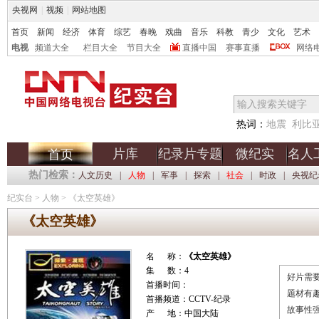
央视网
|
视频
|
网站地图
首页
新闻
经济
体育
综艺
春晚
戏曲
音乐
科教
青少
文化
艺术
电视
频道大全
栏目大全
节目大全
直播中国
赛事直播
网络
热词：
地震
利比
片库
纪录片专题
微纪实
名人
首页
热门检索：
人文历史
|
人物
|
军事
|
探索
|
社会
|
时政
|
央视纪
纪实台
>
人物
>
《太空英雄》
《太空英雄》
名 称：
《太空英雄》
集 数：4
好片需要
首播时间：
题材有
首播频道：CCTV-纪录
故事性
产 地：中国大陆