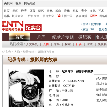
央视网
|
视频
|
网站地图
首页
新闻
经济
体育
综艺
春晚
戏曲
音乐
科教
青少
文化
艺术
电视
频道大全
栏目大全
节目大全
直播中国
赛事直播
网络
《舌尖上的中国》：
《故宫100》：看见
片库
纪录片专题
微纪实
名人
首页
热门检索：
人文历史
|
人物
|
军事
|
探索
|
社会
|
时政
|
央视精
纪实台
>
人物
>
纪录专辑：摄影师的故事
纪录专辑：摄影师的故事
名 称：
纪录专辑：摄影师的故事
集 数：
好片需要
首播时间：2010-03-15 22:10
题材有
首播频道：CCTV-10
故事性
产 地：中国大陆
角度新
总 导 演：
年 份：2010
发人深
出 品：央视栏目