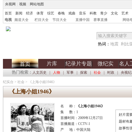
央视网
|
视频
|
网站地图
首页
新闻
经济
体育
综艺
春晚
戏曲
音乐
科教
青少
文化
艺术
电视
频道大全
栏目大全
节目大全
直播中国
赛事直播
网络
热词：
地震
利比
片库
纪录片专题
微纪实
名人
首页
热门检索：
人文历史
|
人物
|
军事
|
探索
|
社会
|
时政
|
央视纪
纪实台
>
社会
>
《上海小姐1946》
《上海小姐1946》
名 称：
《上海小姐1946》
集 数：1
好片需要
首播时间：2009年12月27日
题材有
首播频道：CCTV-1
故事性
产 地：中国大陆