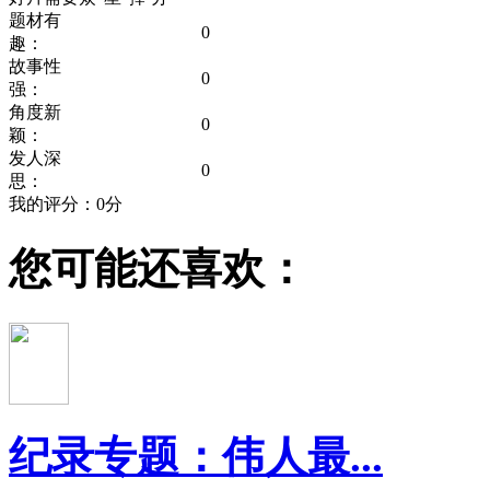
题材有
0
趣：
故事性
0
强：
角度新
0
颖：
发人深
0
思：
我的评分：
0
分
您可能还喜欢：
纪录专题：伟人最...