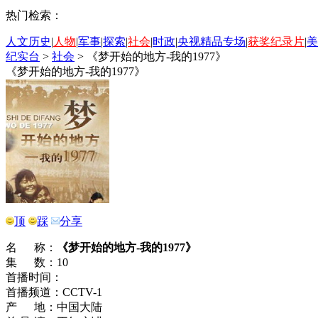
热门检索：
人文历史
|
人物
|
军事
|
探索
|
社会
|
时政
|
央视精品专场
|
获奖纪录片
|
美
纪实台
>
社会
>
《梦开始的地方-我的1977》
《梦开始的地方-我的1977》
顶
踩
分享
名 称：
《梦开始的地方-我的1977》
集 数：10
首播时间：
首播频道：CCTV-1
产 地：中国大陆