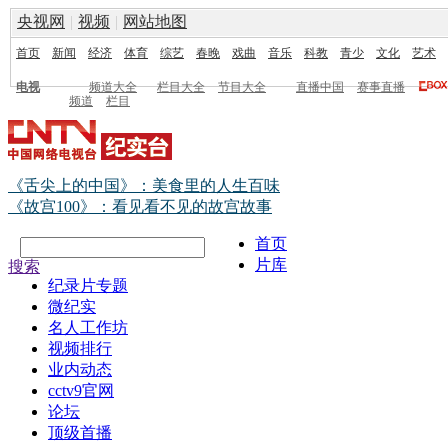
央视网
|
视频
|
网站地图
首页
新闻
经济
体育
综艺
春晚
戏曲
音乐
科教
青少
文化
艺术
电视
频道大全
栏目大全
节目大全
直播中国
赛事直播
频道
栏目
《舌尖上的中国》：美食里的人生百味
《故宫100》：看见看不见的故宫故事
首页
片库
搜索
纪录片专题
微纪实
名人工作坊
视频排行
业内动态
cctv9官网
论坛
顶级首播