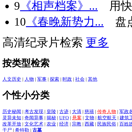
9
《相声档案》...
用快
10
《春晚新势力...
盘
高清纪录片检索
更多
按类型检索
人文历史
|
人物
|
军事
|
探索
|
时政
|
社会
|
其他
个性小分类
历史秘闻
|
考古发现
|
皇陵
|
古迹
|
大清
|
慈禧
|
传奇人物
|
军政
灵异未知
|
奇闻异事
|
揭秘
|
UFO
|
悬案
|
文物
|
航空航天
|
建筑
改革开放
|
文化艺术
|
农业
|
经济
|
宗教
|
西藏
|
民族民俗
|
百姓
干尸
|
希特勒
|
古墓