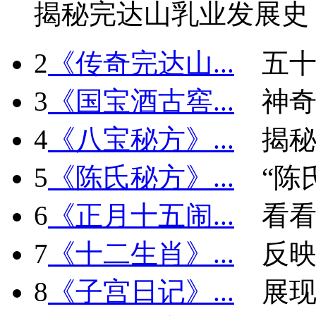
揭秘完达山乳业发展史
2
《传奇完达山...
五十
3
《国宝酒古窖...
神
4
《八宝秘方》...
揭秘
5
《陈氏秘方》...
“陈
6
《正月十五闹...
看看
7
《十二生肖》...
反
8
《子宫日记》...
展现