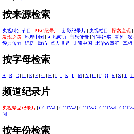
按来源检索
央视特别节目
|
BBC纪录片
|
新影纪录片
|
央视栏目
|
探索发现
|
发现之路
|
地理中国
|
可凡倾听
|
音乐传奇
|
军事纪实
|
看见
|
深
经典传奇
|
记忆
|
重访
|
华人世界
|
走遍中国
|
老梁故事汇
|
真相
按字母检索
A
|
B
|
C
|
D
|
E
|
F
|
G
|
H
|
I
|
J
|
K
|
L
|
M
|
N
|
O
|
P
|
Q
|
R
|
S
|
T
|
U
频道纪录片
央视精品纪录片
|
CCTV-1
|
CCTV-2
|
CCTV-3
|
CCTV-4
|
CCTV-
闻
按年份检索