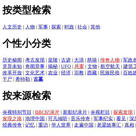
按类型检索
人文历史
|
人物
|
军事
|
探索
|
时政
|
社会
|
其他
个性小分类
历史秘闻
|
考古发现
|
皇陵
|
古迹
|
大清
|
慈禧
|
传奇人物
|
军政
灵异未知
|
奇闻异事
|
揭秘
|
UFO
|
悬案
|
文物
|
航空航天
|
建筑
改革开放
|
文化艺术
|
农业
|
经济
|
宗教
|
西藏
|
民族民俗
|
百姓
干尸
|
希特勒
|
古墓
按来源检索
央视特别节目
|
BBC纪录片
|
新影纪录片
|
央视栏目
|
探索发现
|
发现之路
|
地理中国
|
可凡倾听
|
音乐传奇
|
军事纪实
|
看见
|
深
经典传奇
|
记忆
|
重访
|
华人世界
|
走遍中国
|
老梁故事汇
|
真相