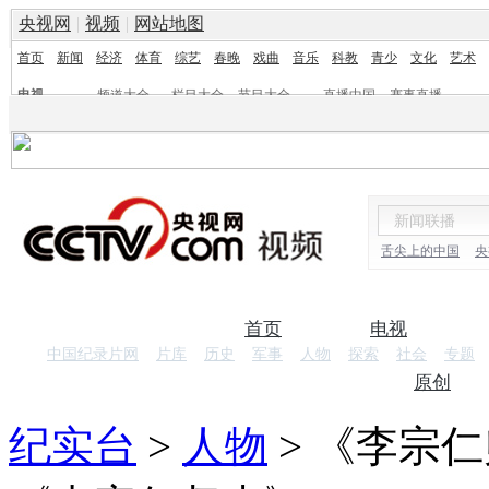
央视网
|
视频
|
网站地图
首页
新闻
经济
体育
综艺
春晚
戏曲
音乐
科教
青少
文化
艺术
电视
频道大全
栏目大全
节目大全
直播中国
赛事直播
频道
栏目
舌尖上的中国
央
首页
电视
中国纪录片网
片库
历史
军事
人物
探索
社会
专题
纪录片
原创
纪实台
>
人物
>
《李宗仁