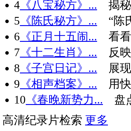
4
《八宝秘方》...
揭秘
5
《陈氏秘方》...
“陈
6
《正月十五闹...
看看
7
《十二生肖》...
反
8
《子宫日记》...
展现
9
《相声档案》...
用快
10
《春晚新势力...
盘
高清纪录片检索
更多