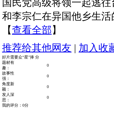
国民党高级将领一起逃往
和李宗仁在异国他乡生活
【
查看全部
】
推荐给其他网友
|
加入收
好片需要众“星”捧
分
题材有
0
趣：
故事性
0
强：
角度新
0
颖：
发人深
0
思：
我的评分：
0
分