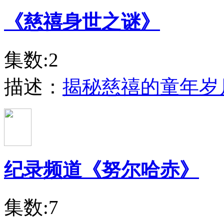
《慈禧身世之谜》
集数:2
描述：
揭秘慈禧的童年岁
纪录频道《努尔哈赤》
集数:7