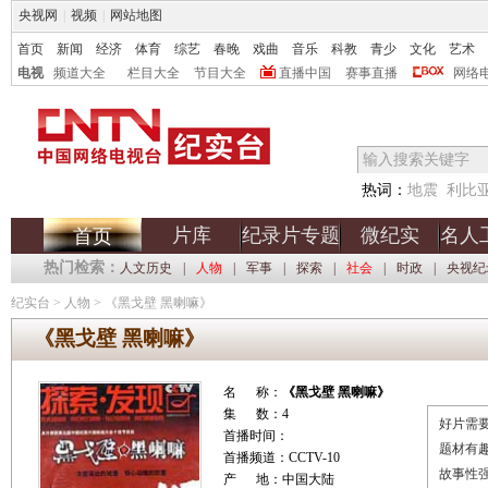
央视网
|
视频
|
网站地图
首页
新闻
经济
体育
综艺
春晚
戏曲
音乐
科教
青少
文化
艺术
电视
频道大全
栏目大全
节目大全
直播中国
赛事直播
网络
热词：
地震
利比
片库
纪录片专题
微纪实
名人
首页
热门检索：
人文历史
|
人物
|
军事
|
探索
|
社会
|
时政
|
央视纪
纪实台
>
人物
>
《黑戈壁 黑喇嘛》
《黑戈壁 黑喇嘛》
名 称：
《黑戈壁 黑喇嘛》
集 数：4
好片需要
首播时间：
题材有
首播频道：CCTV-10
故事性
产 地：中国大陆