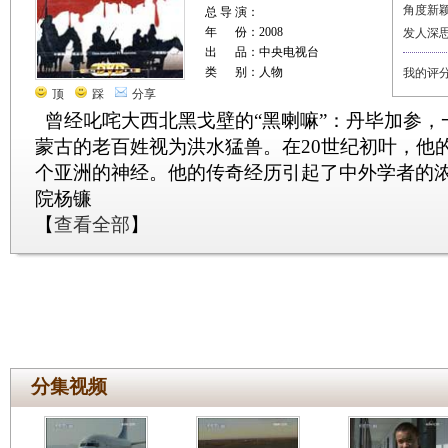
角度新
总 导 演：
年 份：2008
发人深
出 品：中央电视台
类 别：人物
我的评
顶
踩
分享
曾经叱咤大西北黑戈壁的“黑喇嘛”：丹毕加参，
蒙古的老百姓视为洪水猛兽。在20世纪初叶，他
个亚洲的神经。他的传奇经历引起了中外学者的
院杨镰
【
查看全部
】
分集视频