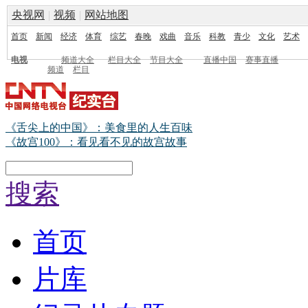
央视网
|
视频
|
网站地图
首页
新闻
经济
体育
综艺
春晚
戏曲
音乐
科教
青少
文化
艺术
电视
频道大全
栏目大全
节目大全
直播中国
赛事直播
频道
栏目
《舌尖上的中国》：美食里的人生百味
《故宫100》：看见看不见的故宫故事
搜索
首页
片库