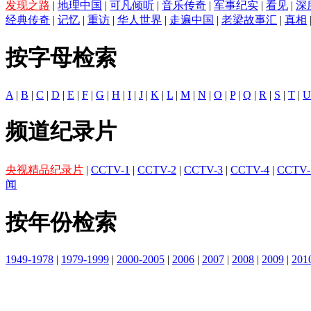
发现之路
|
地理中国
|
可凡倾听
|
音乐传奇
|
军事纪实
|
看见
|
深
经典传奇
|
记忆
|
重访
|
华人世界
|
走遍中国
|
老梁故事汇
|
真相
按字母检索
A
|
B
|
C
|
D
|
E
|
F
|
G
|
H
|
I
|
J
|
K
|
L
|
M
|
N
|
O
|
P
|
Q
|
R
|
S
|
T
|
U
频道纪录片
央视精品纪录片
|
CCTV-1
|
CCTV-2
|
CCTV-3
|
CCTV-4
|
CCTV-
闻
按年份检索
1949-1978
|
1979-1999
|
2000-2005
|
2006
|
2007
|
2008
|
2009
|
201