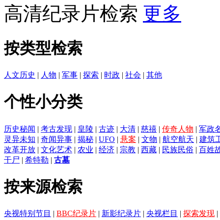
高清纪录片检索
更多
按类型检索
人文历史
|
人物
|
军事
|
探索
|
时政
|
社会
|
其他
个性小分类
历史秘闻
|
考古发现
|
皇陵
|
古迹
|
大清
|
慈禧
|
传奇人物
|
军政
灵异未知
|
奇闻异事
|
揭秘
|
UFO
|
悬案
|
文物
|
航空航天
|
建筑
改革开放
|
文化艺术
|
农业
|
经济
|
宗教
|
西藏
|
民族民俗
|
百姓
干尸
|
希特勒
|
古墓
按来源检索
央视特别节目
|
BBC纪录片
|
新影纪录片
|
央视栏目
|
探索发现
|