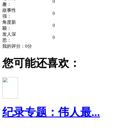
0
趣：
故事性
0
强：
角度新
0
颖：
发人深
0
思：
我的评分：
0
分
您可能还喜欢：
纪录专题：伟人最...