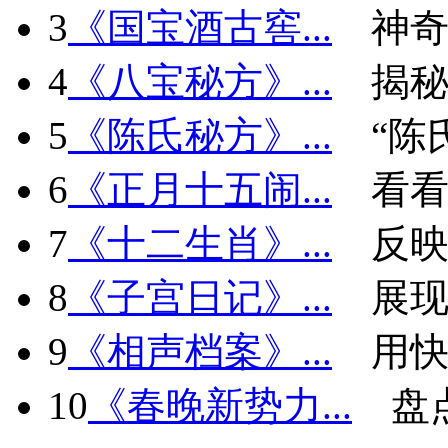
3
《国宝酒古窖...
神
4
《八宝秘方》...
揭秘
5
《陈氏秘方》...
“陈
6
《正月十五闹...
看看
7
《十二生肖》...
反
8
《子宫日记》...
展现
9
《相声档案》...
用快
10
《春晚新势力...
盘