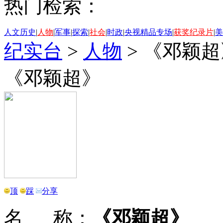
热门检索：
人文历史
|
人物
|
军事
|
探索
|
社会
|
时政
|
央视精品专场
|
获奖纪录片
|
美
纪实台
>
人物
>
《邓颖超
《邓颖超》
顶
踩
分享
名 称：
《邓颖超》