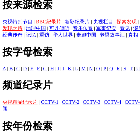
按来源检索
央视特别节目
|
BBC纪录片
|
新影纪录片
|
央视栏目
|
探索发现
|
发现之路
|
地理中国
|
可凡倾听
|
音乐传奇
|
军事纪实
|
看见
|
深
经典传奇
|
记忆
|
重访
|
华人世界
|
走遍中国
|
老梁故事汇
|
真相
按字母检索
A
|
B
|
C
|
D
|
E
|
F
|
G
|
H
|
I
|
J
|
K
|
L
|
M
|
N
|
O
|
P
|
Q
|
R
|
S
|
T
|
U
频道纪录片
央视精品纪录片
|
CCTV-1
|
CCTV-2
|
CCTV-3
|
CCTV-4
|
CCTV-
闻
按年份检索