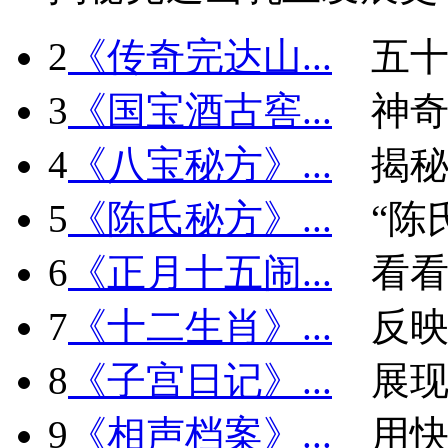
2
《传奇完达山...
五十
3
《国宝酒古窖...
神
4
《八宝秘方》...
揭秘
5
《陈氏秘方》...
“陈
6
《正月十五闹...
看看
7
《十二生肖》...
反
8
《子宫日记》...
展现
9
《相声档案》...
用快