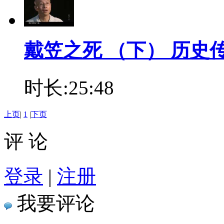
戴笠之死 （下） 历史传奇
时长:25:48
上页
|
1
|
下页
评 论
登录
|
注册
我要评论