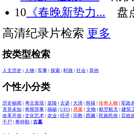
10
《春晚新势力...
盘
高清纪录片检索
更多
按类型检索
人文历史
|
人物
|
军事
|
探索
|
时政
|
社会
|
其他
个性小分类
历史秘闻
|
考古发现
|
皇陵
|
古迹
|
大清
|
慈禧
|
传奇人物
|
军政
灵异未知
|
奇闻异事
|
揭秘
|
UFO
|
悬案
|
文物
|
航空航天
|
建筑
改革开放
|
文化艺术
|
农业
|
经济
|
宗教
|
西藏
|
民族民俗
|
百姓
干尸
|
希特勒
|
古墓