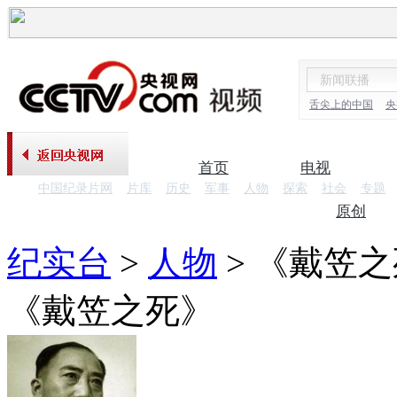
舌尖上的中国
央
首页
电视
中国纪录片网
片库
历史
军事
人物
探索
社会
专题
纪录片
原创
纪实台
>
人物
>
《戴笠之
《戴笠之死》