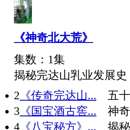
《神奇北大荒》
集数：1集
揭秘完达山乳业发展史
2
《传奇完达山...
五十
3
《国宝酒古窖...
神
4
《八宝秘方》...
揭秘