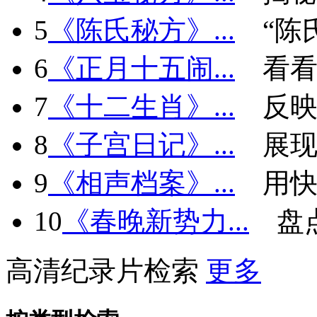
5
《陈氏秘方》...
“陈
6
《正月十五闹...
看看
7
《十二生肖》...
反
8
《子宫日记》...
展现
9
《相声档案》...
用快
10
《春晚新势力...
盘
高清纪录片检索
更多