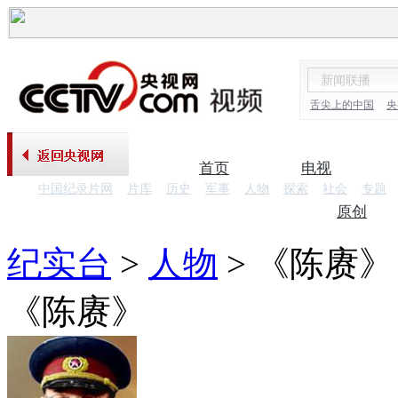
舌尖上的中国
央
首页
电视
中国纪录片网
片库
历史
军事
人物
探索
社会
专题
纪录片
原创
纪实台
>
人物
>
《陈赓》
《陈赓》