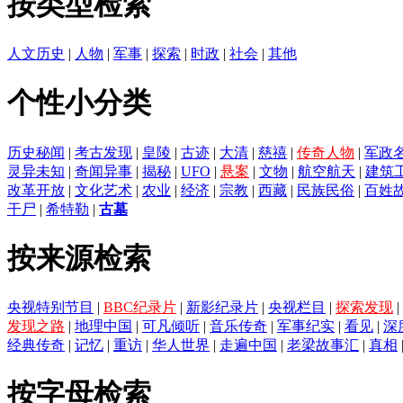
按类型检索
人文历史
|
人物
|
军事
|
探索
|
时政
|
社会
|
其他
个性小分类
历史秘闻
|
考古发现
|
皇陵
|
古迹
|
大清
|
慈禧
|
传奇人物
|
军政
灵异未知
|
奇闻异事
|
揭秘
|
UFO
|
悬案
|
文物
|
航空航天
|
建筑
改革开放
|
文化艺术
|
农业
|
经济
|
宗教
|
西藏
|
民族民俗
|
百姓
干尸
|
希特勒
|
古墓
按来源检索
央视特别节目
|
BBC纪录片
|
新影纪录片
|
央视栏目
|
探索发现
|
发现之路
|
地理中国
|
可凡倾听
|
音乐传奇
|
军事纪实
|
看见
|
深
经典传奇
|
记忆
|
重访
|
华人世界
|
走遍中国
|
老梁故事汇
|
真相
按字母检索