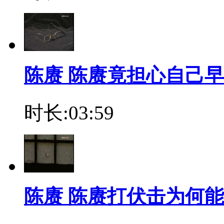
陈赓 陈赓竟担心自己
时长:03:59
陈赓 陈赓打伏击为何