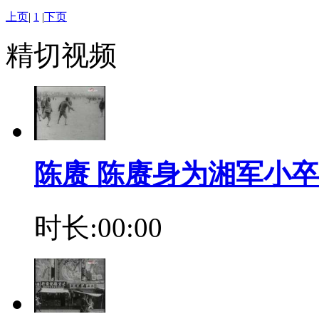
上页
|
1
|
下页
精切视频
陈赓 陈赓身为湘军小
时长:00:00