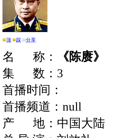
顶
踩
分享
名 称：
《陈赓》
集 数：3
首播时间：
首播频道：null
产 地：中国大陆