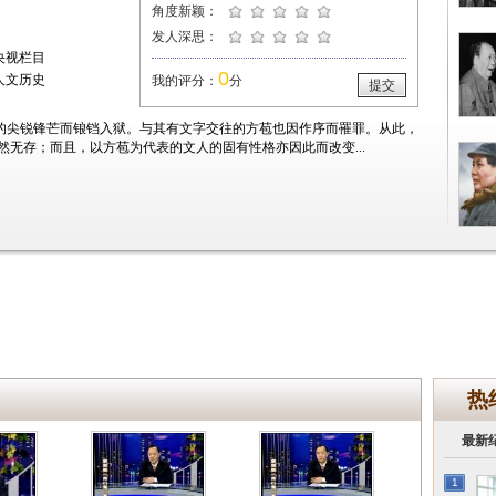
角度新颖：
发人深思：
央视栏目
0
人文历史
我的评分：
分
提交
的尖锐锋芒而锒铛入狱。与其有文字交往的方苞也因作序而罹罪。从此，
无存；而且，以方苞为代表的文人的固有性格亦因此而改变...
热
最新
1