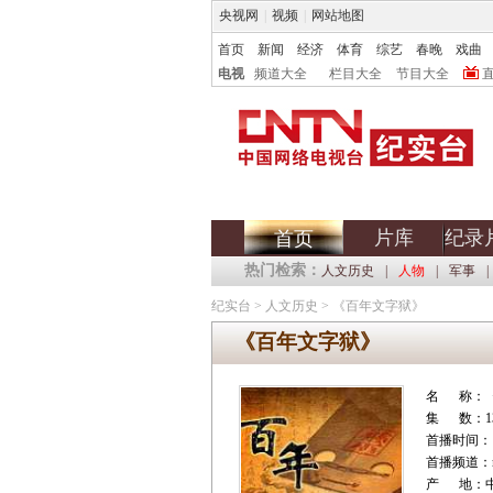
央视网
|
视频
|
网站地图
首页
新闻
经济
体育
综艺
春晚
戏曲
电视
频道大全
栏目大全
节目大全
片库
纪录
首页
热门检索：
人文历史
|
人物
|
军事
|
纪实台
>
人文历史
>
《百年文字狱》
《百年文字狱》
名 称：
集 数：1
首播时间：
首播频道：nu
产 地：