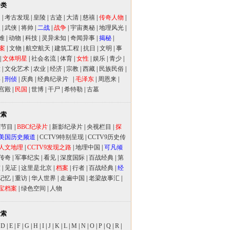
分类
闻
|
考古发现
|
皇陵
|
古迹
|
大清
|
慈禧
|
传奇人物
|
人
|
武侠
|
将帅
|
二战
|
战争
|
宇宙奥秘
|
地理风光
|
难
|
动物
|
科技
|
灵异未知
|
奇闻异事
|
揭秘
|
案
|
文物
|
航空航天
|
建筑工程
|
抗日
|
文明
|
事
|
文体明星
|
社会名流
|
体育
|
女性
|
娱乐
|
青少
|
放
|
文化艺术
|
农业
|
经济
|
宗教
|
西藏
|
民族民俗
|
事
|
刑侦
|
庆典
|
经典纪录片
|
毛泽东
|
周恩来
|
宫殿
|
民国
|
世博
|
干尸
|
希特勒
|
古墓
检索
别节目
|
BBC纪录片
|
新影纪录片
|
央视栏目
|
探
美国历史频道
|
CCTV9特别呈现
|
CCTV9历史传
人文地理
|
CCTV9发现之路
|
地理中国
|
可凡倾
传奇
|
军事纪实
|
看见
|
深度国际
|
百战经典
|
第
室
|
见证
|
这里是北京
|
档案
|
行者
|
百战经典
|
经
记忆
|
重访
|
华人世界
|
走遍中国
|
老梁故事汇
|
宝档案
|
绿色空间
|
人物
检索
|
D
|
E
|
F
|
G
|
H
|
I
|
J
|
K
|
L
|
M
|
N
|
O
|
P
|
Q
|
R
|