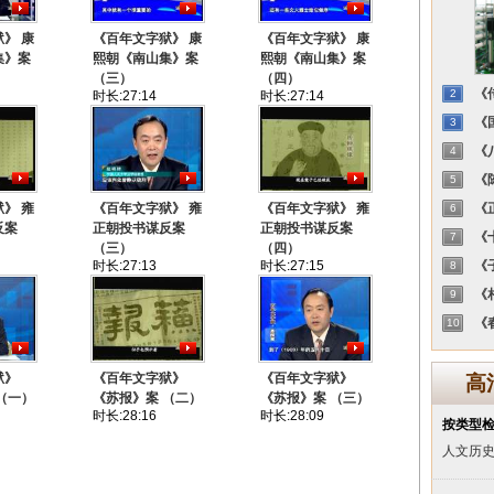
》 康
《百年文字狱》 康
《百年文字狱》 康
集》案
熙朝《南山集》案
熙朝《南山集》案
（三）
（四）
《传
2
时长:27:14
时长:27:14
《国
3
《八
4
《陈
5
》 雍
《百年文字狱》 雍
《百年文字狱》 雍
《正
6
反案
正朝投书谋反案
正朝投书谋反案
《十
7
（三）
（四）
时长:27:13
时长:27:15
《子
8
《相
9
《春
10
狱》
《百年文字狱》
《百年文字狱》
高
（一）
《苏报》案 （二）
《苏报》案 （三）
时长:28:16
时长:28:09
按类型
人文历