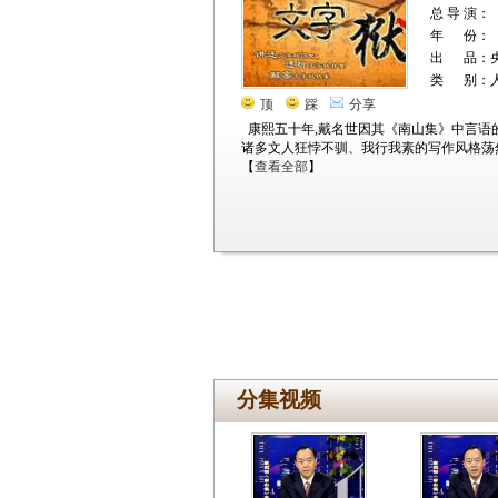
总 导 演：
年 份：
出 品：
类 别：
顶
踩
分享
康熙五十年,戴名世因其《南山集》中言语
诸多文人狂悖不驯、我行我素的写作风格荡然
【
查看全部
】
分集视频