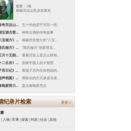
集数：1集
揭秘完达山乳业发展史
奇完达山...
五十年的坚守书写一段...
宝酒古窖...
神奇古酒的传奇故事
宝秘方》...
揭秘历史悠久的“八宝...
氏秘方》...
“陈氏秘方”创新背后...
月十五闹...
看看历史上是怎么样闹...
二生肖》...
反映中国人的大智慧
宫日记》...
展现子宫内生命初始的...
声档案》...
用快乐的方式讲述马老...
晚新势力...
盘点春晚新亮点
清纪录片检索
更多
检索
史
|
人物
|
军事
|
探索
|
时政
|
社会
|
其他