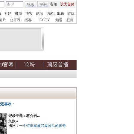
客服
设为首页
登录
注册
城
社区
微博
博客
论坛
访谈
邮箱
游戏
画片
公开课
播客
|
CCTV
频道
栏目
tv9官网
论坛
顶级首播
能还喜欢：
纪录专题：蒋介石...
集数:4
描述：
一个特殊家族兴衰背后的传奇