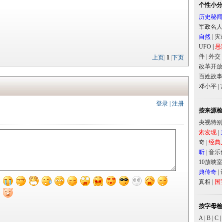
个性小
历史秘
军政名
自然
|
灾
UFO
|
悬
件
|
外交
上页
|
1
|
下页
改革开
百姓故
邓小平
|
登录
|
注册
按来源
央视特
索发现
|
奇
|
经典
听
|
音乐
10放映
典传奇
|
真相
|
国
按字母
A
|
B
|
C