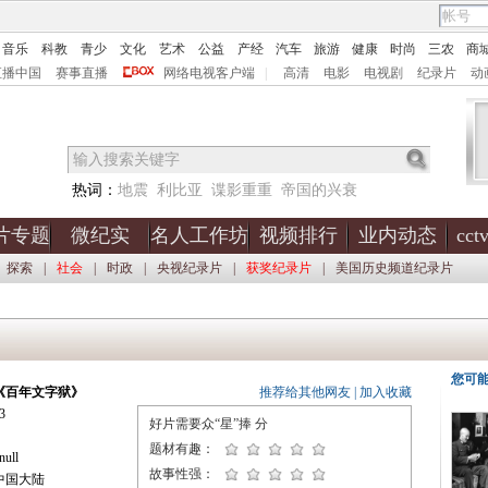
音乐
科教
青少
文化
艺术
公益
产经
汽车
旅游
健康
时尚
三农
商
直播中国
赛事直播
网络电视客户端
|
高清
电影
电视剧
纪录片
动
热词：
地震
利比亚
谍影重重
帝国的兴衰
片专题
微纪实
名人工作坊
视频排行
业内动态
cc
探索
|
社会
|
时政
|
央视纪录片
|
获奖纪录片
|
美国历史频道纪录片
您可
《百年文字狱》
推荐给其他网友
|
加入收藏
3
好片需要众“星”捧
分
题材有趣：
ll
故事性强：
中国大陆