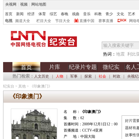
央视网
|
视频
|
网站地图
首页
新闻
经济
体育
综艺
春晚
戏曲
音乐
科教
青少
文化
艺术
电视
频道大全
栏目大全
节目大全
直播中国
赛事直播
网络
热词：
地震
利比
片库
纪录片专题
微纪实
名人
首页
热门检索：
人文历史
|
人物
|
军事
|
探索
|
社会
|
时政
|
央视纪
纪实台
>
其他
>
《印象澳门》
《印象澳门》
名 称：
《印象澳门》
集 数：62
好片需要
首播时间：2009年12月1日12：00
题材有
首播频道：CCTV-4亚洲
故事性
产 地：中国大陆