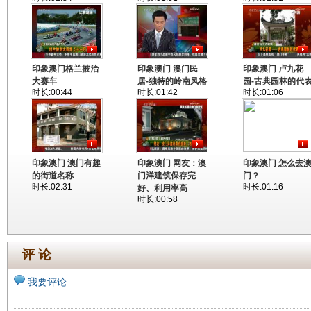
印象澳门格兰披治
印象澳门 澳门民
印象澳门 卢九花
大赛车
居-独特的岭南风格
园-古典园林的代
时长:00:44
时长:01:42
时长:01:06
印象澳门 澳门有趣
印象澳门 网友：澳
印象澳门 怎么去
的街道名称
门洋建筑保存完
门？
时长:02:31
时长:01:16
好、利用率高
时长:00:58
评 论
我要评论