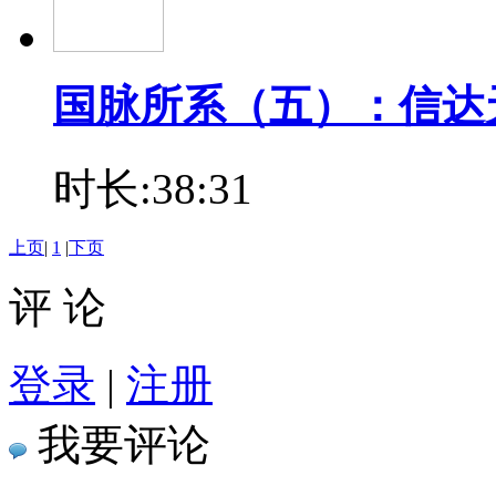
国脉所系（五）：信达
时长:38:31
上页
|
1
|
下页
评 论
登录
|
注册
我要评论