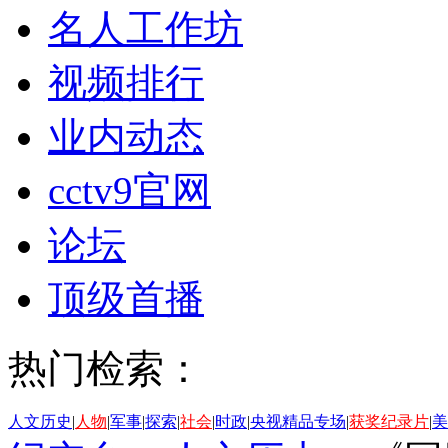
名人工作坊
视频排行
业内动态
cctv9官网
论坛
顶级首播
热门检索：
人文历史
|
人物
|
军事
|
探索
|
社会
|
时政
|
央视精品专场
|
获奖纪录片
|
美