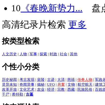
10
《春晚新势力...
盘
高清纪录片检索
更多
按类型检索
人文历史
|
人物
|
军事
|
探索
|
时政
|
社会
|
其他
个性小分类
历史秘闻
|
考古发现
|
皇陵
|
古迹
|
大清
|
慈禧
|
传奇人物
|
军政
灵异未知
|
奇闻异事
|
揭秘
|
UFO
|
悬案
|
文物
|
航空航天
|
建筑
改革开放
|
文化艺术
|
农业
|
经济
|
宗教
|
西藏
|
民族民俗
|
百姓
干尸
|
希特勒
|
古墓