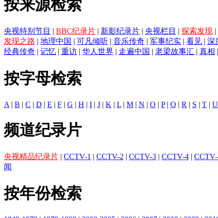
按来源检索
央视特别节目
|
BBC纪录片
|
新影纪录片
|
央视栏目
|
探索发现
|
发现之路
|
地理中国
|
可凡倾听
|
音乐传奇
|
军事纪实
|
看见
|
深
经典传奇
|
记忆
|
重访
|
华人世界
|
走遍中国
|
老梁故事汇
|
真相
按字母检索
A
|
B
|
C
|
D
|
E
|
F
|
G
|
H
|
I
|
J
|
K
|
L
|
M
|
N
|
O
|
P
|
Q
|
R
|
S
|
T
|
U
频道纪录片
央视精品纪录片
|
CCTV-1
|
CCTV-2
|
CCTV-3
|
CCTV-4
|
CCTV-
闻
按年份检索