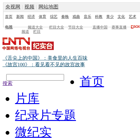
央视网
|
视频
|
网站地图
首页
新闻
经济
体育
综艺
春晚
戏曲
音乐
科教
青少
文化
艺术
电视
频道大全
栏目大全
节目大全
直播中国
赛事直播
频道
栏目
《舌尖上的中国》：美食里的人生百味
《故宫100》：看见看不见的故宫故事
首页
搜索
片库
纪录片专题
微纪实