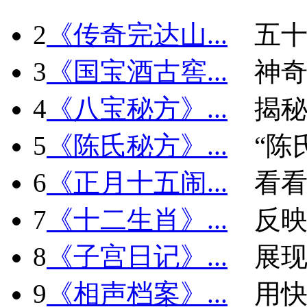
2
《传奇完达山...
五十
3
《国宝酒古窖...
神
4
《八宝秘方》...
揭秘
5
《陈氏秘方》...
“陈
6
《正月十五闹...
看看
7
《十二生肖》...
反
8
《子宫日记》...
展现
9
《相声档案》...
用快