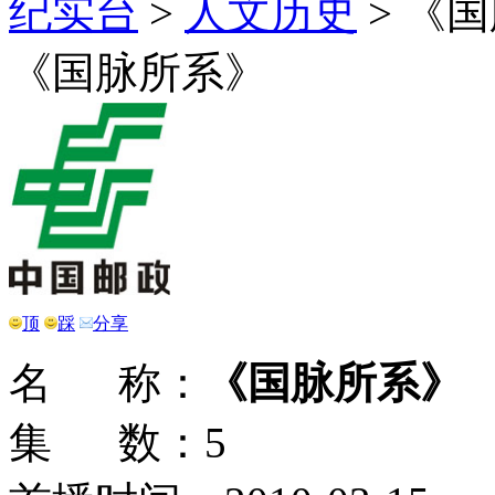
纪实台
>
人文历史
>
《国
《国脉所系》
顶
踩
分享
名 称：
《国脉所系》
集 数：5