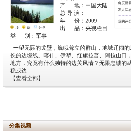
角度新
产 地：中国大陆
发人深
总 导 演：
年 份：2009
我的评
出 品：央视栏目
顶
踩
分享
类 别：军事
一望无际的戈壁，巍峨耸立的群山，地域辽阔的新
长的边境线。喀什、伊犁、红旗拉普、阿拉山口
地方，究竟有什么独特的边关风情？无限忠诚的
稳戍边
【
查看全部
】
分集视频