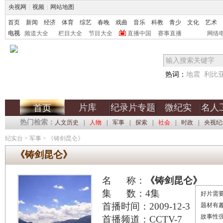
央视网
|
视频
|
网站地图
首页
新闻
经济
体育
综艺
春晚
戏曲
音乐
科教
青少
文化
艺术
电视
频道大全
栏目大全
节目大全
直播中国
赛事直播
网络
热词：
地震
利比
片库
纪录片专题
微纪实
名人
首页
热门检索：
人文历史
|
人物
|
军事
|
探索
|
社会
|
时政
|
央视纪
纪实台
>
军事
>
《铸剑昆仑》
《铸剑昆仑》
名 称：
《铸剑昆仑》
集 数：4集
好片需要
首播时间：2009-12-3
题材有
故事性
首播频道：CCTV-7