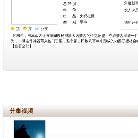
角度新
总 导 演：
年 份：
发人深
出 品：央视栏目
类 别：军事
我的评
顶
踩
分享
1939年，日本军方计划派间谍秘密潜入内蒙古的伊克昭盟，夺取蒙古民族一
为，一旦这件神器落入他们手里，整个蒙古民族几百年来形成的内部联盟将会
【
查看全部
】
分集视频