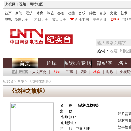
央视网
|
视频
|
网站地图
首页
新闻
经济
体育
综艺
春晚
戏曲
音乐
科教
青少
文化
艺术
电视
频道大全
栏目大全
节目大全
直播中国
赛事直播
网络
热词：
地震
利比
片库
纪录片专题
微纪实
名人
首页
热门检索：
人文历史
|
人物
|
军事
|
探索
|
社会
|
时政
|
央视纪
纪实台
>
军事
>
《战神之旗帜》
《战神之旗帜》
名 称：
《战神之旗帜》
集 数：
好片需要
首播时间：
题材有
首播频道：
故事性
产 地：中国大陆