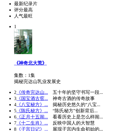
最新纪录片
评分最高
人气最旺
1
《神奇北大荒》
集数：1集
揭秘完达山乳业发展史
2
《传奇完达山...
五十年的坚守书写一段...
3
《国宝酒古窖...
神奇古酒的传奇故事
4
《八宝秘方》...
揭秘历史悠久的“八宝...
5
《陈氏秘方》...
“陈氏秘方”创新背后...
6
《正月十五闹...
看看历史上是怎么样闹...
7
《十二生肖》...
反映中国人的大智慧
8
《子宫日记》...
展现子宫内生命初始的...