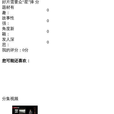
好片需要众“星”捧
分
题材有
0
趣：
故事性
0
强：
角度新
0
颖：
发人深
0
思：
我的评分：
0
分
您可能还喜欢：
分集视频