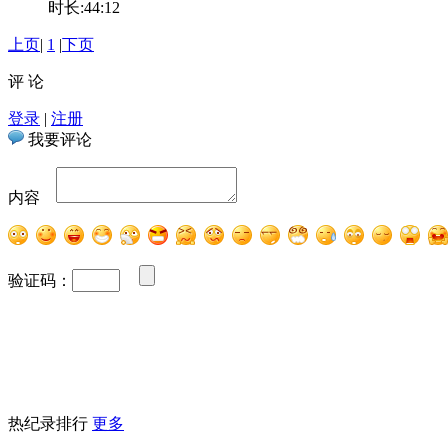
时长:44:12
上页
|
1
|
下页
评 论
登录
|
注册
我要评论
内容
验证码：
热纪录排行
更多