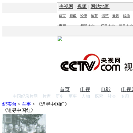
央视网
|
视频
|
网站地图
首页
新闻
经济
体育
综艺
春晚
戏曲
电视
频道大全
栏目大全
节目大全
频道
栏目
首页
电视
电影
电视
中国纪录片网
片库
历史
军事
人物
探索
社会
专题
纪实台
>
军事
>
《追寻中国红》
《追寻中国红》