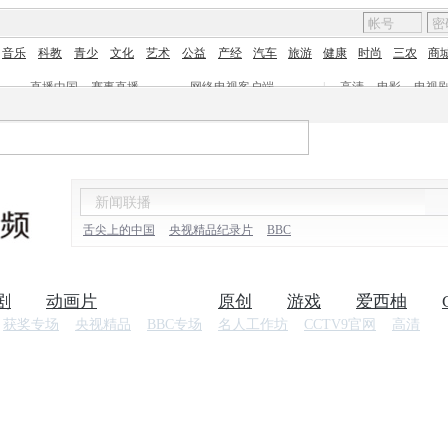
音乐
科教
青少
文化
艺术
公益
产经
汽车
旅游
健康
时尚
三农
商
直播中国
赛事直播
网络电视客户端
|
高清
电影
电视
舌尖上的中国
央视精品纪录片
BBC
剧
动画片
纪录片
原创
游戏
爱西柚
获奖专场
央视精品
BBC专场
名人工作坊
CCTV9官网
高清