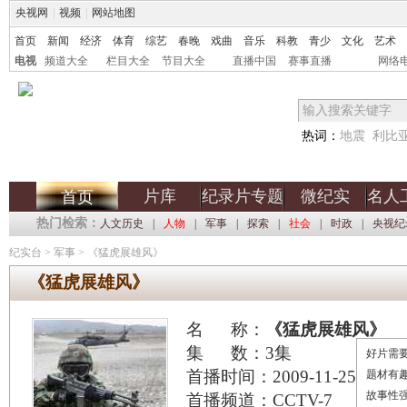
央视网
|
视频
|
网站地图
首页
新闻
经济
体育
综艺
春晚
戏曲
音乐
科教
青少
文化
艺术
电视
频道大全
栏目大全
节目大全
直播中国
赛事直播
网络
热词：
地震
利比
片库
纪录片专题
微纪实
名人
首页
热门检索：
人文历史
|
人物
|
军事
|
探索
|
社会
|
时政
|
央视纪
纪实台
>
军事
>
《猛虎展雄风》
《猛虎展雄风》
名 称：
《猛虎展雄风》
集 数：3集
好片需要
首播时间：2009-11-25
题材有
故事性
首播频道：CCTV-7