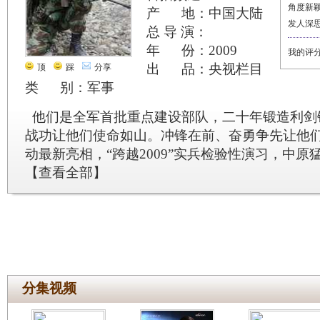
角度新
产 地：中国大陆
发人深
总 导 演：
年 份：2009
我的评
出 品：央视栏目
顶
踩
分享
类 别：军事
他们是全军首批重点建设部队，二十年锻造利剑
战功让他们使命如山。冲锋在前、奋勇争先让他
动最新亮相，“跨越2009”实兵检验性演习，中原
【
查看全部
】
分集视频