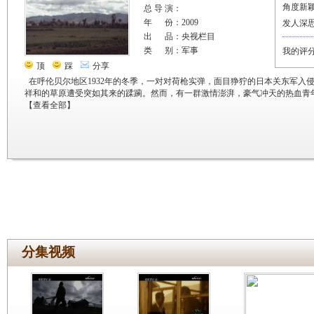
角度新
总 导 演：
年 份：2009
发人深
出 品：央视栏目
类 别：军事
我的评
顶
踩
分享
在呼伦贝尔地区1932年的冬季，一对对荷枪实弹，面目狰狞的日本关东军入
祥和的草原遭受突如其来的蹂躏。然而，有一群激情澎湃，豪气冲天的热血青
【
查看全部
】
分集视频