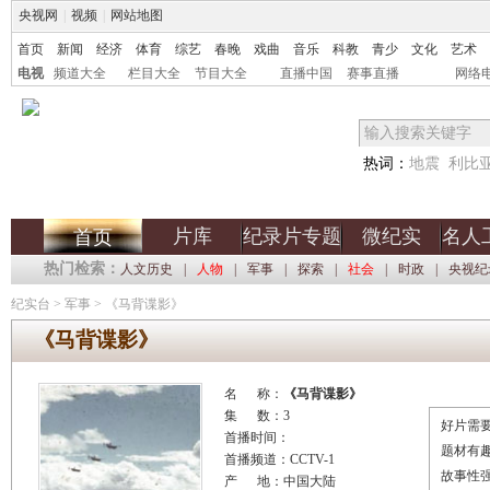
央视网
|
视频
|
网站地图
首页
新闻
经济
体育
综艺
春晚
戏曲
音乐
科教
青少
文化
艺术
电视
频道大全
栏目大全
节目大全
直播中国
赛事直播
网络
热词：
地震
利比
片库
纪录片专题
微纪实
名人
首页
热门检索：
人文历史
|
人物
|
军事
|
探索
|
社会
|
时政
|
央视纪
纪实台
>
军事
>
《马背谍影》
《马背谍影》
名 称：
《马背谍影》
集 数：3
好片需要
首播时间：
题材有
首播频道：CCTV-1
故事性
产 地：中国大陆