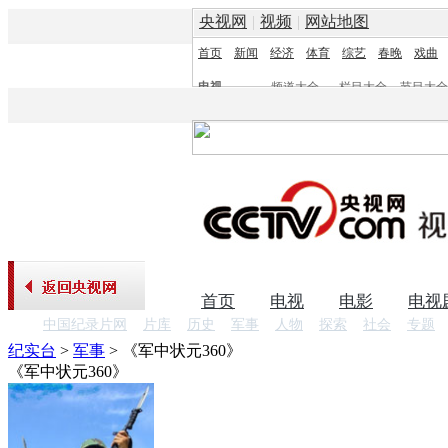
央视网
|
视频
|
网站地图
首页
新闻
经济
体育
综艺
春晚
戏曲
电视
频道大全
栏目大全
节目大全
频道
栏目
首页
电视
电影
电视
中国纪录片网
片库
历史
军事
人物
探索
社会
专题
纪实台
>
军事
>
《军中状元360》
《军中状元360》