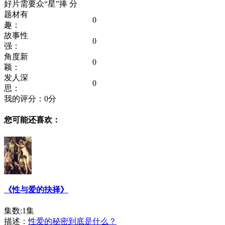
好片需要众“星”捧
分
题材有
0
趣：
故事性
0
强：
角度新
0
颖：
发人深
0
思：
我的评分：
0
分
您可能还喜欢：
《性与爱的抉择》
集数:1集
描述：
性爱的秘密到底是什么？