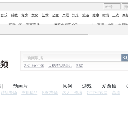
音乐
科教
青少
文化
艺术
公益
产经
汽车
旅游
健康
时尚
三农
商
直播中国
赛事直播
网络电视客户端
|
高清
电影
电视
舌尖上的中国
央视精品纪录片
BBC
剧
动画片
纪录片
原创
游戏
爱西柚
获奖专场
央视精品
BBC专场
名人工作坊
CCTV9官网
高清