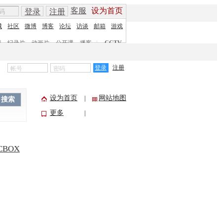
客服
设为首页
登录
注册
城
社区
微博
博客
论坛
访谈
邮箱
游戏
剧
纪录片
动画片
公开课
播客
|
CCTV
登录
注册
设为首页
网站地图
|
搜索
更多
|
CBOX