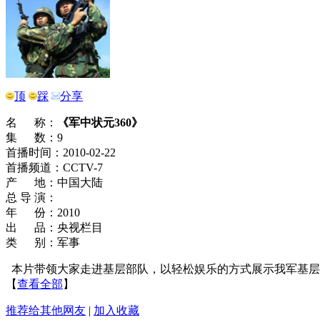
顶
踩
分享
名 称：
《军中状元360》
集 数：9
首播时间：2010-02-22
首播频道：CCTV-7
产 地：中国大陆
总 导 演：
年 份：2010
出 品：央视栏目
类 别：军事
本片带领大家走进基层部队，以轻松娱乐的方式展示我军基层
【
查看全部
】
推荐给其他网友
|
加入收藏