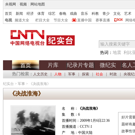
央视网
|
视频
|
网站地图
首页
新闻
经济
体育
综艺
春晚
戏曲
音乐
科教
青少
文化
艺术
电视
频道大全
栏目大全
节目大全
直播中国
赛事直播
网络
热词：
地震
利比
片库
纪录片专题
微纪实
名人
首页
热门检索：
人文历史
|
人物
|
军事
|
探索
|
社会
|
时政
|
央视纪
纪实台
>
军事
>
《决战淮海》
《决战淮海》
名 称：
《决战淮海》
集 数：6
好片需要
首播时间：2009年1月6日22:36
题材有
首播频道：CCTV-1
故事性
产 地：中国大陆