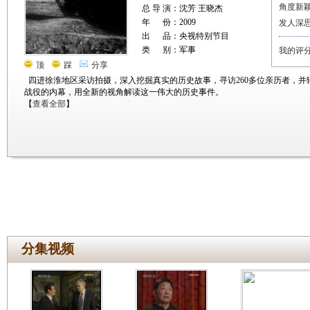
角度新
总 导 演：沈芳 王晓杰
年 份：2009
发人深
出 品：央视特别节目
类 别：军事
我的评
顶
踩
分享
四进徐淮地区采访拍摄，深入挖掘真实的历史故事，寻访260多位亲历者，
战役的内幕，用全新的视角解读这一伟大的历史事件。
【
查看全部
】
分集视频