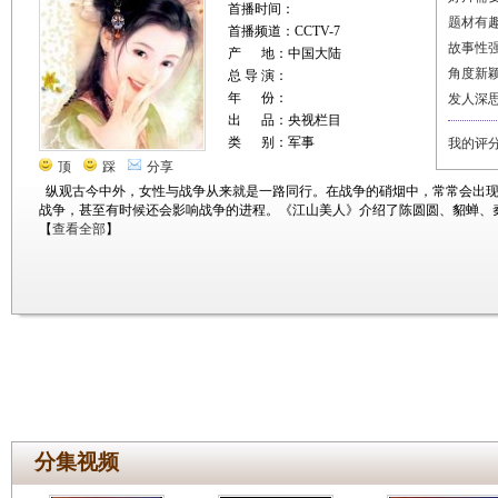
首播时间：
题材有
首播频道：CCTV-7
故事性
产 地：中国大陆
角度新
总 导 演：
年 份：
发人深
出 品：央视栏目
类 别：军事
我的评
顶
踩
分享
纵观古今中外，女性与战争从来就是一路同行。在战争的硝烟中，常常会出
战争，甚至有时候还会影响战争的进程。《江山美人》介绍了陈圆圆、貂蝉、
【
查看全部
】
分集视频