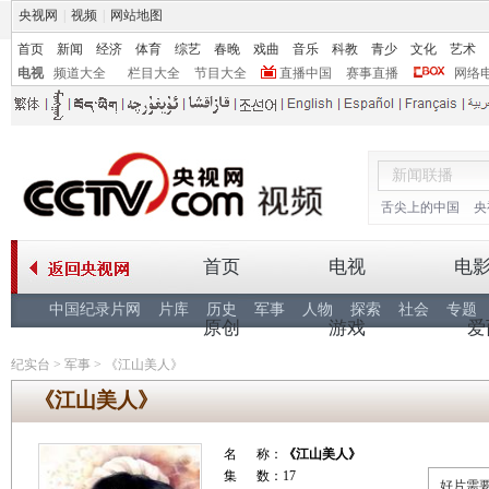
央视网
|
视频
|
网站地图
首页
新闻
经济
体育
综艺
春晚
戏曲
音乐
科教
青少
文化
艺术
电视
频道大全
栏目大全
节目大全
直播中国
赛事直播
网络
舌尖上的中国
央
首页
电视
电
中国纪录片网
片库
历史
军事
人物
探索
社会
专题
原创
游戏
爱
纪实台
>
军事
>
《江山美人》
《江山美人》
名 称：
《江山美人》
集 数：17
好片需要