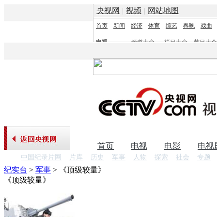
央视网
|
视频
|
网站地图
首页
新闻
经济
体育
综艺
春晚
戏曲
电视
频道大全
栏目大全
节目大全
频道
栏目
首页
电视
电影
电视
中国纪录片网
片库
历史
军事
人物
探索
社会
专题
纪实台
>
军事
>
《顶级较量》
《顶级较量》