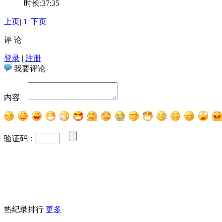
时长:37:35
上页
|
1
|
下页
评 论
登录
|
注册
我要评论
内容
验证码：
热纪录排行
更多