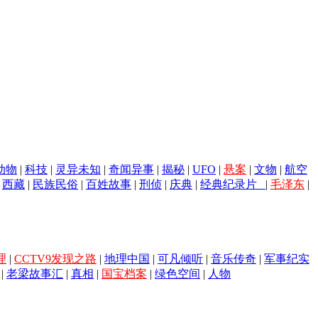
动物
|
科技
|
灵异未知
|
奇闻异事
|
揭秘
|
UFO
|
悬案
|
文物
|
航空
|
西藏
|
民族民俗
|
百姓故事
|
刑侦
|
庆典
|
经典纪录片
|
毛泽东
|
理
|
CCTV9发现之路
|
地理中国
|
可凡倾听
|
音乐传奇
|
军事纪实
|
老梁故事汇
|
真相
|
国宝档案
|
绿色空间
|
人物