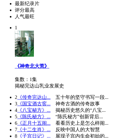
最新纪录片
评分最高
人气最旺
1
《神奇北大荒》
集数：1集
揭秘完达山乳业发展史
2
《传奇完达山...
五十年的坚守书写一段...
3
《国宝酒古窖...
神奇古酒的传奇故事
4
《八宝秘方》...
揭秘历史悠久的“八宝...
5
《陈氏秘方》...
“陈氏秘方”创新背后...
6
《正月十五闹...
看看历史上是怎么样闹...
7
《十二生肖》...
反映中国人的大智慧
8
《子宫日记》...
展现子宫内生命初始的...