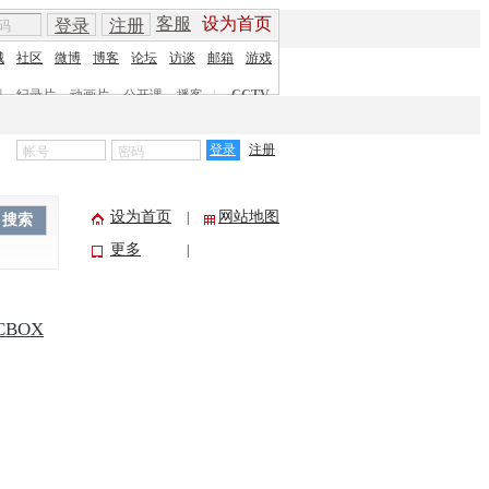
客服
设为首页
登录
注册
城
社区
微博
博客
论坛
访谈
邮箱
游戏
剧
纪录片
动画片
公开课
播客
|
CCTV
登录
注册
设为首页
网站地图
|
搜索
更多
|
CBOX