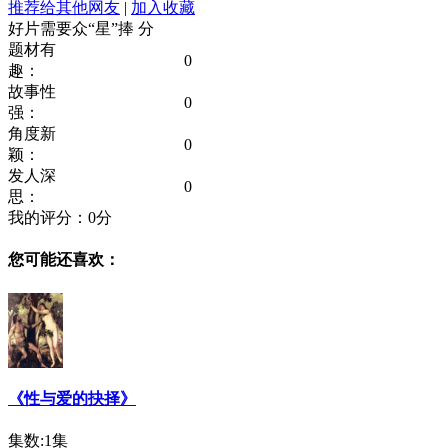
推荐给其他网友
|
加入收藏
好片需要众“星”捧
分
题材有
0
趣：
故事性
0
强：
角度新
0
颖：
发人深
0
思：
我的评分：
0
分
您可能还喜欢：
《性与爱的抉择》
集数:1集