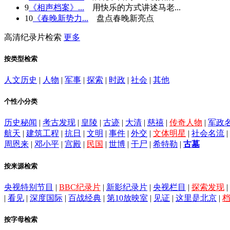
9
《相声档案》...
用快乐的方式讲述马老...
10
《春晚新势力...
盘点春晚新亮点
高清纪录片检索
更多
按类型检索
人文历史
|
人物
|
军事
|
探索
|
时政
|
社会
|
其他
个性小分类
历史秘闻
|
考古发现
|
皇陵
|
古迹
|
大清
|
慈禧
|
传奇人物
|
军政
航天
|
建筑工程
|
抗日
|
文明
|
事件
|
外交
|
文体明星
|
社会名流
|
周恩来
|
邓小平
|
宫殿
|
民国
|
世博
|
干尸
|
希特勒
|
古墓
按来源检索
央视特别节目
|
BBC纪录片
|
新影纪录片
|
央视栏目
|
探索发现
|
|
看见
|
深度国际
|
百战经典
|
第10放映室
|
见证
|
这里是北京
|
按字母检索