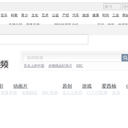
音乐
科教
青少
文化
艺术
公益
产经
汽车
旅游
健康
时尚
三农
商
直播中国
赛事直播
网络电视客户端
|
高清
电影
电视
舌尖上的中国
央视精品纪录片
BBC
剧
动画片
纪录片
原创
游戏
爱西柚
获奖专场
央视精品
BBC专场
名人工作坊
CCTV9官网
高清