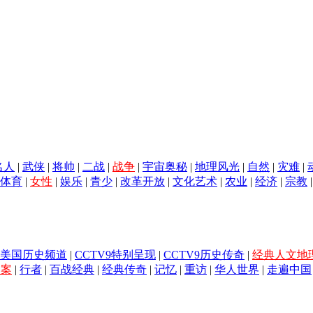
名人
|
武侠
|
将帅
|
二战
|
战争
|
宇宙奥秘
|
地理风光
|
自然
|
灾难
|
体育
|
女性
|
娱乐
|
青少
|
改革开放
|
文化艺术
|
农业
|
经济
|
宗教
美国历史频道
|
CCTV9特别呈现
|
CCTV9历史传奇
|
经典人文地
档案
|
行者
|
百战经典
|
经典传奇
|
记忆
|
重访
|
华人世界
|
走遍中国