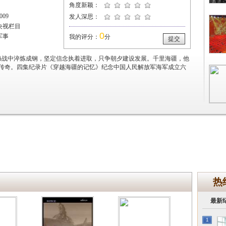
角度新颖：
09
发人深思：
央视栏目
0
军事
我的评分：
分
提交
海战中淬炼成钢，坚定信念执着进取，只争朝夕建设发展。千里海疆，他
传奇。四集纪录片《穿越海疆的记忆》纪念中国人民解放军海军成立六
热
最新
1