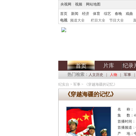
央视网
|
视频
|
网站地图
首页
新闻
经济
体育
综艺
春晚
戏曲
电视
频道大全
栏目大全
节目大全
片库
纪录
首页
热门检索：
人文历史
|
人物
|
军事
|
纪实台
>
军事
>
《穿越海疆的记忆》
《穿越海疆的记忆》
名 称：
集 数：4
首播时间：
首播频道：C
产 地：