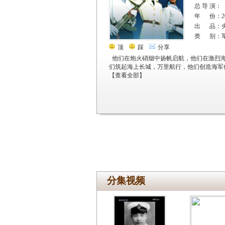
总 导 演：
年 份：20
出 品：
类 别：
顶
踩
分享
他们在炮火硝烟中扬帆启航，他们在激烈
们筑起海上长城，万里航行，他们创造海军
【
查看全部
】
分集视频