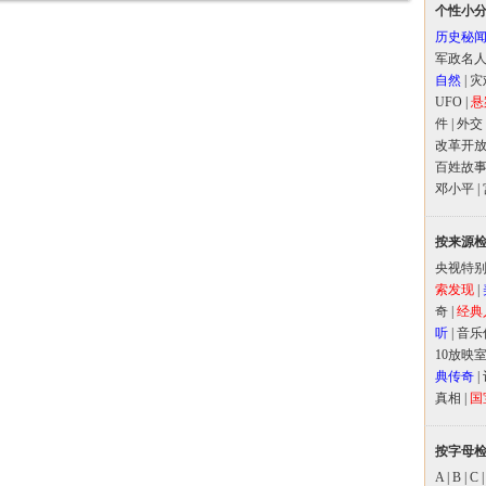
个性小
历史秘
军政名
自然
|
灾
UFO
|
悬
件
|
外交
改革开
百姓故
邓小平
|
按来源
央视特
索发现
|
奇
|
经典
听
|
音乐
10放映
典传奇
|
真相
|
国
按字母
A
|
B
|
C