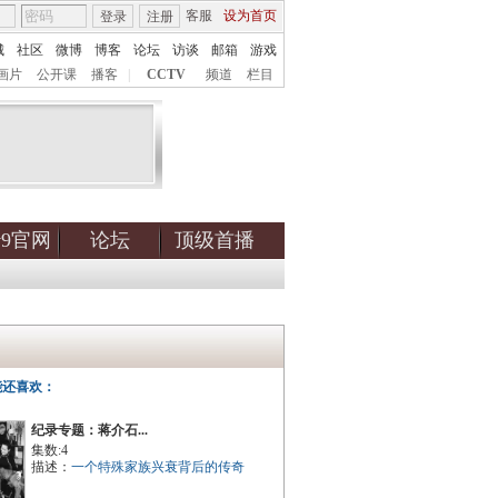
客服
设为首页
登录
注册
城
社区
微博
博客
论坛
访谈
邮箱
游戏
画片
公开课
播客
|
CCTV
频道
栏目
tv9官网
论坛
顶级首播
能还喜欢：
纪录专题：蒋介石...
集数:4
描述：
一个特殊家族兴衰背后的传奇