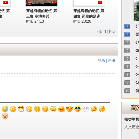
忆 第
穿越海疆的记忆 第
穿越海疆的记忆 第
旅
三集 空地奇兵
四集 远航的足迹
时长:24:13
时长:23:26
《传
2
上页
|
1
|
下页
《国
3
《八
4
《陈
5
《正
6
登录
|
注册
《十
7
《子
8
《相
9
《春
10
高
按类型
人文历