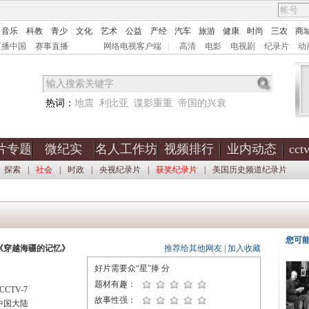
音乐
科教
青少
文化
艺术
公益
产经
汽车
旅游
健康
时尚
三农
商
直播中国
赛事直播
网络电视客户端
|
高清
电影
电视剧
纪录片
动
热词：
地震
利比亚
谍影重重
帝国的兴衰
片专题
微纪实
名人工作坊
视频排行
业内动态
cc
探索
|
社会
|
时政
|
央视纪录片
|
获奖纪录片
|
美国历史频道纪录片
您可
《穿越海疆的记忆》
推荐给其他网友
|
加入收藏
好片需要众“星”捧
分
题材有趣：
CTV-7
故事性强：
中国大陆