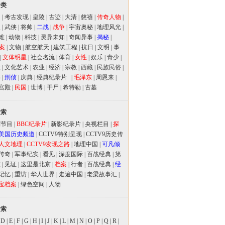
分类
闻
|
考古发现
|
皇陵
|
古迹
|
大清
|
慈禧
|
传奇人物
|
人
|
武侠
|
将帅
|
二战
|
战争
|
宇宙奥秘
|
地理风光
|
难
|
动物
|
科技
|
灵异未知
|
奇闻异事
|
揭秘
|
案
|
文物
|
航空航天
|
建筑工程
|
抗日
|
文明
|
事
|
文体明星
|
社会名流
|
体育
|
女性
|
娱乐
|
青少
|
放
|
文化艺术
|
农业
|
经济
|
宗教
|
西藏
|
民族民俗
|
事
|
刑侦
|
庆典
|
经典纪录片
|
毛泽东
|
周恩来
|
宫殿
|
民国
|
世博
|
干尸
|
希特勒
|
古墓
检索
别节目
|
BBC纪录片
|
新影纪录片
|
央视栏目
|
探
美国历史频道
|
CCTV9特别呈现
|
CCTV9历史传
人文地理
|
CCTV9发现之路
|
地理中国
|
可凡倾
传奇
|
军事纪实
|
看见
|
深度国际
|
百战经典
|
第
室
|
见证
|
这里是北京
|
档案
|
行者
|
百战经典
|
经
记忆
|
重访
|
华人世界
|
走遍中国
|
老梁故事汇
|
宝档案
|
绿色空间
|
人物
检索
|
D
|
E
|
F
|
G
|
H
|
I
|
J
|
K
|
L
|
M
|
N
|
O
|
P
|
Q
|
R
|