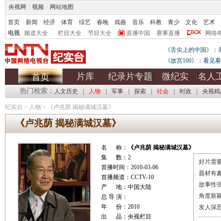
央视网
|
视频
|
网站地图
首页
新闻
经济
体育
综艺
春晚
戏曲
音乐
科教
青少
文化
艺术
电视
频道大全
栏目大全
节目大全
直播中国
赛事直播
网络
《舌尖上的中国》：
《故宫100》：看见
片库
纪录片专题
微纪实
名人
首页
热门检索：
人文历史
|
人物
|
军事
|
探索
|
社会
|
时政
|
央视精
纪实台
>
人物
>
《卢兆荫 揭秘满城汉墓》
《卢兆荫 揭秘满城汉墓》
名 称：
《卢兆荫 揭秘满城汉墓》
集 数：2
好片需要
首播时间：2010-03-06
题材有
首播频道：CCTV-10
故事性
产 地：中国大陆
角度新
总 导 演：
年 份：2010
发人深
出 品：央视栏目