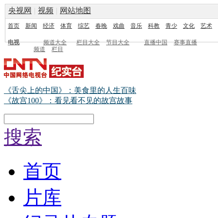
央视网
|
视频
|
网站地图
首页
新闻
经济
体育
综艺
春晚
戏曲
音乐
科教
青少
文化
艺术
电视
频道大全
栏目大全
节目大全
直播中国
赛事直播
频道
栏目
《舌尖上的中国》：美食里的人生百味
《故宫100》：看见看不见的故宫故事
搜索
首页
片库