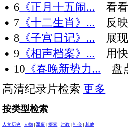
6
《正月十五闹...
看看
7
《十二生肖》...
反
8
《子宫日记》...
展现
9
《相声档案》...
用快
10
《春晚新势力...
盘
高清纪录片检索
更多
按类型检索
人文历史
|
人物
|
军事
|
探索
|
时政
|
社会
|
其他