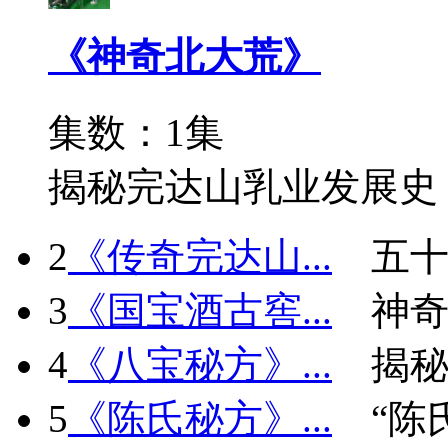
《神奇北大荒》
集数：1集
揭秘完达山乳业发展史
2
《传奇完达山...
五十
3
《国宝酒古窖...
神
4
《八宝秘方》...
揭秘
5
《陈氏秘方》...
“陈