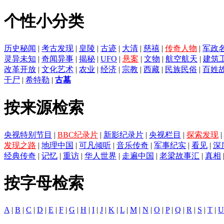
个性小分类
历史秘闻
|
考古发现
|
皇陵
|
古迹
|
大清
|
慈禧
|
传奇人物
|
军政
灵异未知
|
奇闻异事
|
揭秘
|
UFO
|
悬案
|
文物
|
航空航天
|
建筑
改革开放
|
文化艺术
|
农业
|
经济
|
宗教
|
西藏
|
民族民俗
|
百姓
干尸
|
希特勒
|
古墓
按来源检索
央视特别节目
|
BBC纪录片
|
新影纪录片
|
央视栏目
|
探索发现
|
发现之路
|
地理中国
|
可凡倾听
|
音乐传奇
|
军事纪实
|
看见
|
深
经典传奇
|
记忆
|
重访
|
华人世界
|
走遍中国
|
老梁故事汇
|
真相
按字母检索
A
|
B
|
C
|
D
|
E
|
F
|
G
|
H
|
I
|
J
|
K
|
L
|
M
|
N
|
O
|
P
|
Q
|
R
|
S
|
T
|
U