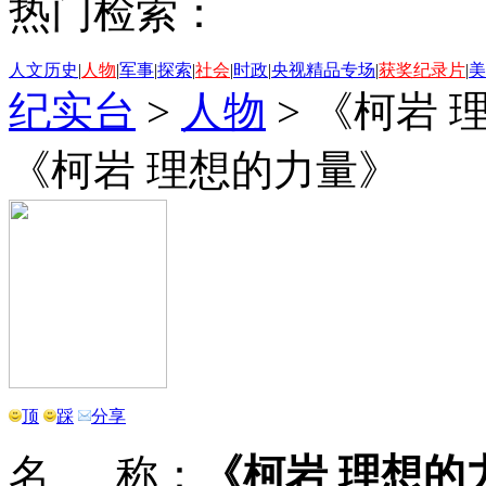
热门检索：
人文历史
|
人物
|
军事
|
探索
|
社会
|
时政
|
央视精品专场
|
获奖纪录片
|
美
纪实台
>
人物
>
《柯岩 
《柯岩 理想的力量》
顶
踩
分享
名 称：
《柯岩 理想的