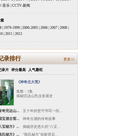
V-音乐
|
CCTV-新闻
检索
8
|
1979-1999
|
2000-2005
|
2006
|
2007
|
2008
|
10
|
2011
|
2012
纪录排行
更多
纪录片
评分最高
人气最旺
《神奇北大荒》
集数：1集
揭秘完达山乳业发展史
奇完达山...
五十年的坚守书写一段...
宝酒古窖...
神奇古酒的传奇故事
宝秘方》...
揭秘历史悠久的“八宝...
氏秘方》...
“陈氏秘方”创新背后...