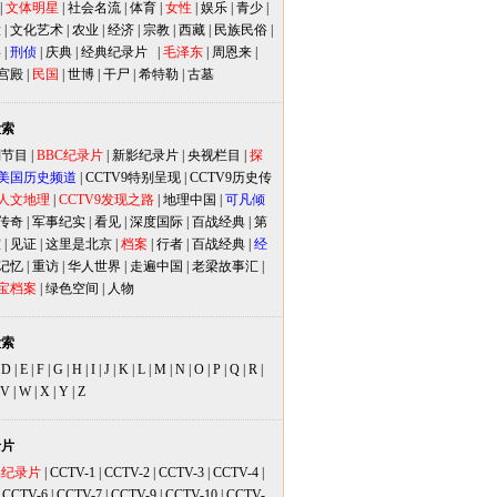
|
文体明星
|
社会名流
|
体育
|
女性
|
娱乐
|
青少
|
放
|
文化艺术
|
农业
|
经济
|
宗教
|
西藏
|
民族民俗
|
事
|
刑侦
|
庆典
|
经典纪录片
|
毛泽东
|
周恩来
|
宫殿
|
民国
|
世博
|
干尸
|
希特勒
|
古墓
检索
别节目
|
BBC纪录片
|
新影纪录片
|
央视栏目
|
探
美国历史频道
|
CCTV9特别呈现
|
CCTV9历史传
人文地理
|
CCTV9发现之路
|
地理中国
|
可凡倾
传奇
|
军事纪实
|
看见
|
深度国际
|
百战经典
|
第
室
|
见证
|
这里是北京
|
档案
|
行者
|
百战经典
|
经
记忆
|
重访
|
华人世界
|
走遍中国
|
老梁故事汇
|
宝档案
|
绿色空间
|
人物
检索
|
D
|
E
|
F
|
G
|
H
|
I
|
J
|
K
|
L
|
M
|
N
|
O
|
P
|
Q
|
R
|
V
|
W
|
X
|
Y
|
Z
录片
品纪录片
|
CCTV-1
|
CCTV-2
|
CCTV-3
|
CCTV-4
|
|
CCTV-6
|
CCTV-7
|
CCTV-9
|
CCTV-10
|
CCTV-