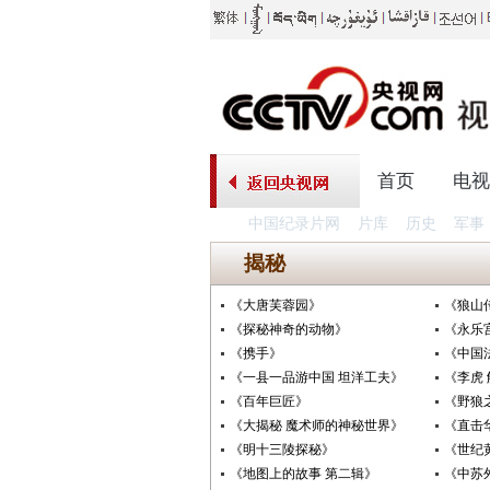
首页
电视
中国纪录片网
片库
历史
军事
揭秘
《大唐芙蓉园》
《狼山
《探秘神奇的动物》
《永乐
《携手》
《中国
《一县一品游中国 坦洋工夫》
《李虎
《百年巨匠》
《野狼
《大揭秘 魔术师的神秘世界》
《直击
《明十三陵探秘》
《世纪
《地图上的故事 第二辑》
《中苏