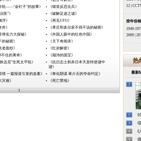
12
|
CCT
年轮――“金钉子”的故事》
《锻造反恐尖兵》
法医”》
《破解足迹之谜》
幽浮》
《再见UFO》
按年份
奇井》
《孝庄和多尔衮不得不说的秘密》
1949-197
导弹实力大探秘》
《外国人眼中的红色中国》
2009
|
20
下的秘密》
《天下奇闻录》
法老面纱》
《红岩解密》
LD不住的离奇》
《颠沛的国宝》
热
方铁达尼”生死太平轮》
《抗日志士刺杀日本天皇特使谜中
谜》
最新
惊情 一篇报道引发的血案》
《奉化阴谋 蒋介石的夺命约定》
大灾难》
《死亡禁地》
1
1
《传
2
《国
3
《八
4
《陈
5