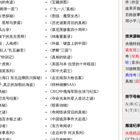
内的奇迹》
《宝藏拼图》
件
|
外交
改革开
“两弹一星”》
《“九一八”真相》
百姓故
古堡探秘》
《密战：魔窟女杰》
邓小平
|
、黑帮与梦露》
《历史谜案背后的真相》
风云录》
《慕尼黑惨案四十周年》
按来源
旗下的东京黑帮》
《缉毒重案录》
面：入殓师》
《外媒：键盘上的中国》
央视特
索发现
|
怖狂人”扎瓦赫里》
《梦断“三国”》
奇
|
经典
”特训记》
《真相的轨迹》
听
|
音乐
十虎将》
《美国与本·拉登的十年暗战》
10放映
精英系列》
《军中犬霸王》
典传奇
|
出海口 东北边陲防川探秘》
《走近南加大枪击案》
真相
|
国
子-真正的加勒比海盗》
《特种雄狮SAS》
奥秘》
《2012中俄海军联合演习纪实》
按字母
尼克号结案》
《夺命光束外星人造访之谜》
A
|
B
|
C
奥秘》
《暗夜动物》
S
|
T
|
U
|
之谜》
《奇闻怪谈背后的真相》
地宫水银之谜》
《中国诡异事件大起底》
频道纪
智者》
《东方奇闻录》
故事系列》
《走近科学 对决系列》
央视精
CCTV-5
舞不停》
《达芬奇解密》