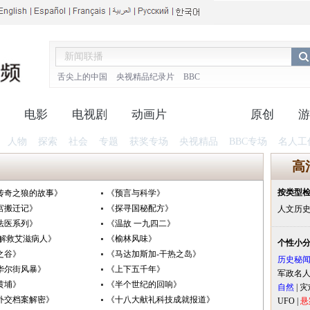
舌尖上的中国
央视精品纪录片
BBC
电影
电视剧
动画片
纪录片
原创
游
人物
探索
社会
专题
获奖专场
央视精品
BBC专场
名人工
高
按类型
传奇之狼的故事》
《预言与科学》
宫搬迁记》
《探寻国秘配方》
人文历
法医系列》
《温故 一九四二》
 解救艾滋病人》
《榆林风味》
个性小
之谷》
《马达加斯加-干热之岛》
历史秘
华尔街风暴》
《上下五千年》
军政名
黄埔》
《半个世纪的回响》
自然
|
灾
外交档案解密》
《十八大献礼科技成就报道》
UFO
|
悬