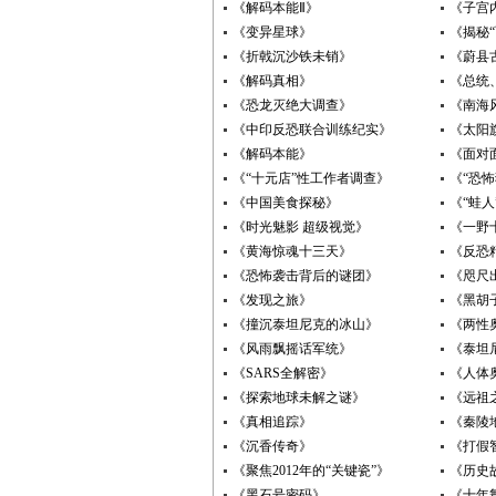
《解码本能Ⅱ》
《子宫
《变异星球》
《揭秘
《折戟沉沙铁未销》
《蔚县
《解码真相》
《总统
《恐龙灭绝大调查》
《南海
《中印反恐联合训练纪实》
《太阳
《解码本能》
《面对
《“十元店”性工作者调查》
《“恐
《中国美食探秘》
《“蛙人
《时光魅影 超级视觉》
《一野
《黄海惊魂十三天》
《反恐
《恐怖袭击背后的谜团》
《咫尺
《发现之旅》
《黑胡
《撞沉泰坦尼克的冰山》
《两性
《风雨飘摇话军统》
《泰坦
《SARS全解密》
《人体
《探索地球未解之谜》
《远祖
《真相追踪》
《秦陵
《沉香传奇》
《打假
《聚焦2012年的“关键瓷”》
《历史
《黑石号密码》
《十年