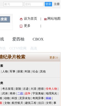
登录
注册
设为首页
网站地图
|
搜索
更多
|
戏
爱西柚
CBOX
作坊
CCTV9官网
高清
清纪录片检索
更多
检索
史
|
人物
|
军事
|
探索
|
时政
|
社会
|
其他
分类
闻
|
考古发现
|
皇陵
|
古迹
|
大清
|
慈禧
|
传奇人物
|
人
|
武侠
|
将帅
|
二战
|
战争
|
宇宙奥秘
|
地理风光
|
难
|
动物
|
科技
|
灵异未知
|
奇闻异事
|
揭秘
|
案
|
文物
|
航空航天
|
建筑工程
|
抗日
|
文明
|
事