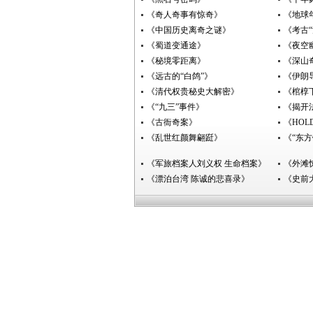
《奇人奇事有惊奇》
《地球
《中国历史离奇之谜》
《考古“
《蜀道变通途》
《夜空
《秘境零距离》
《深山
《远古的“白鸽”》
《伊朗
《清代权贵秘史大解密》
《棺椁
《“九三”事件》
《揭开
《古衙奇案》
《HO
《乱世红颜舞翩跹》
《“东
《军旅档案人刘义权 生命档案》
《外滩
《漂泊台湾 陈诚的悲喜录》
《史前