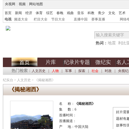
央视网
|
视频
|
网站地图
首页
新闻
经济
体育
综艺
春晚
戏曲
音乐
科教
青少
文化
艺术
电视
频道大全
栏目大全
节目大全
直播中国
赛事直播
网络
热词：
地震
利比
片库
纪录片专题
微纪实
名人
首页
热门检索：
人文历史
|
人物
|
军事
|
探索
|
社会
|
时政
|
央视纪
纪实台
>
人文历史
>
《揭秘湘西》
《揭秘湘西》
名 称：
《揭秘湘西》
集 数：6
好片需要
首播时间：
题材有
首播频道：
故事性
产 地：中国大陆