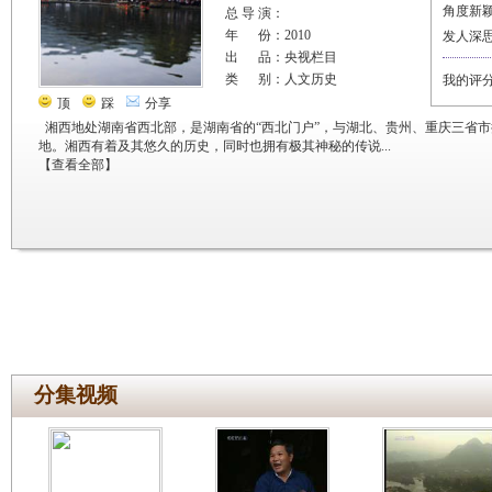
角度新
总 导 演：
年 份：2010
发人深
出 品：央视栏目
类 别：人文历史
我的评
顶
踩
分享
湘西地处湖南省西北部，是湖南省的“西北门户”，与湖北、贵州、重庆三省市
地。湘西有着及其悠久的历史，同时也拥有极其神秘的传说...
【
查看全部
】
分集视频