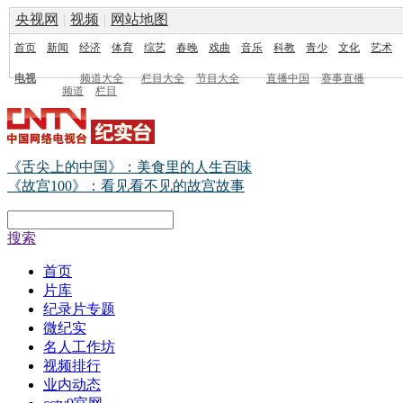
央视网
|
视频
|
网站地图
首页
新闻
经济
体育
综艺
春晚
戏曲
音乐
科教
青少
文化
艺术
电视
频道大全
栏目大全
节目大全
直播中国
赛事直播
频道
栏目
《舌尖上的中国》：美食里的人生百味
《故宫100》：看见看不见的故宫故事
搜索
首页
片库
纪录片专题
微纪实
名人工作坊
视频排行
业内动态