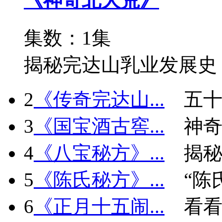
《神奇北大荒》
集数：1集
揭秘完达山乳业发展史
2
《传奇完达山...
五十
3
《国宝酒古窖...
神
4
《八宝秘方》...
揭秘
5
《陈氏秘方》...
“陈
6
《正月十五闹...
看看