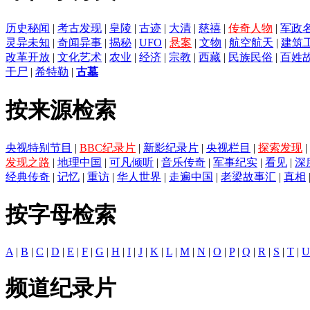
历史秘闻
|
考古发现
|
皇陵
|
古迹
|
大清
|
慈禧
|
传奇人物
|
军政
灵异未知
|
奇闻异事
|
揭秘
|
UFO
|
悬案
|
文物
|
航空航天
|
建筑
改革开放
|
文化艺术
|
农业
|
经济
|
宗教
|
西藏
|
民族民俗
|
百姓
干尸
|
希特勒
|
古墓
按来源检索
央视特别节目
|
BBC纪录片
|
新影纪录片
|
央视栏目
|
探索发现
|
发现之路
|
地理中国
|
可凡倾听
|
音乐传奇
|
军事纪实
|
看见
|
深
经典传奇
|
记忆
|
重访
|
华人世界
|
走遍中国
|
老梁故事汇
|
真相
按字母检索
A
|
B
|
C
|
D
|
E
|
F
|
G
|
H
|
I
|
J
|
K
|
L
|
M
|
N
|
O
|
P
|
Q
|
R
|
S
|
T
|
U
频道纪录片