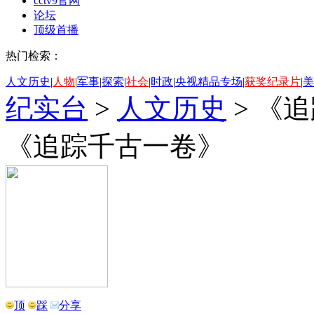
cctv9官网
论坛
顶级首播
热门检索：
人文历史
|
人物
|
军事
|
探索
|
社会
|
时政
|
央视精品专场
|
获奖纪录片
|
美
纪实台
>
人文历史
>
《追
《追踪千古一卷》
顶
踩
分享