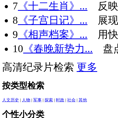
7
《十二生肖》...
反
8
《子宫日记》...
展现
9
《相声档案》...
用快
10
《春晚新势力...
盘
高清纪录片检索
更多
按类型检索
人文历史
|
人物
|
军事
|
探索
|
时政
|
社会
|
其他
个性小分类