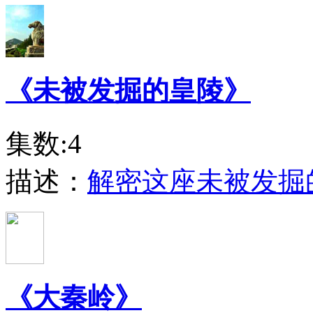
《未被发掘的皇陵》
集数:4
描述：
解密这座未被发掘
《大秦岭》