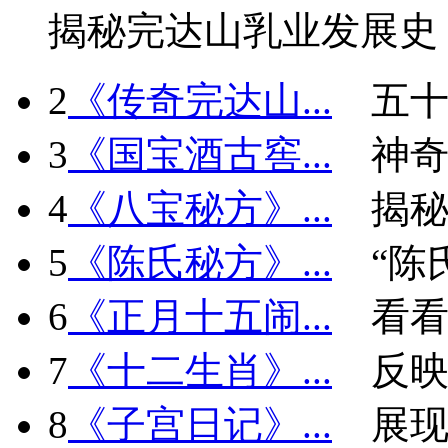
揭秘完达山乳业发展史
2
《传奇完达山...
五十
3
《国宝酒古窖...
神
4
《八宝秘方》...
揭秘
5
《陈氏秘方》...
“陈
6
《正月十五闹...
看看
7
《十二生肖》...
反
8
《子宫日记》...
展现