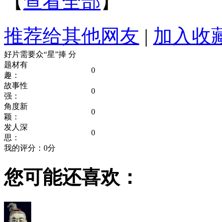
【
查看全部
】
推荐给其他网友
|
加入收
好片需要众“星”捧
分
题材有
0
趣：
故事性
0
强：
角度新
0
颖：
发人深
0
思：
我的评分：
0
分
您可能还喜欢：