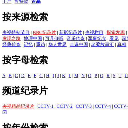
干尸
|
希特勒
|
古墓
按来源检索
央视特别节目
|
BBC纪录片
|
新影纪录片
|
央视栏目
|
探索发现
|
发现之路
|
地理中国
|
可凡倾听
|
音乐传奇
|
军事纪实
|
看见
|
深
经典传奇
|
记忆
|
重访
|
华人世界
|
走遍中国
|
老梁故事汇
|
真相
按字母检索
A
|
B
|
C
|
D
|
E
|
F
|
G
|
H
|
I
|
J
|
K
|
L
|
M
|
N
|
O
|
P
|
Q
|
R
|
S
|
T
|
U
频道纪录片
央视精品纪录片
|
CCTV-1
|
CCTV-2
|
CCTV-3
|
CCTV-4
|
CCTV-
闻
按年份检索