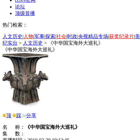
cctv9官网
论坛
顶级首播
热门检索：
人文历史
|
人物
|
军事
|
探索
|
社会
|
时政
|
央视精品专场
|
获奖纪录片
|
美
纪实台
>
人文历史
>
《中华国宝海外大巡礼》
《中华国宝海外大巡礼》
顶
踩
分享
名 称：
《中华国宝海外大巡礼》
集 数：