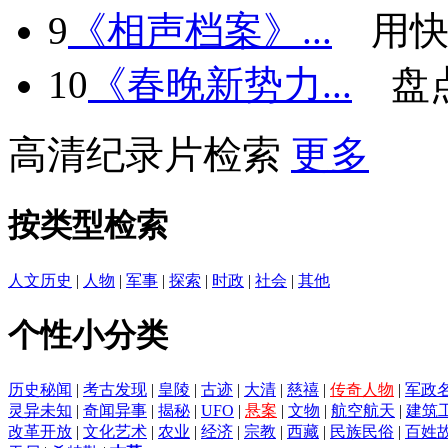
9
《相声档案》...
用快
10
《春晚新势力...
盘
高清纪录片检索
更多
按类型检索
人文历史
|
人物
|
军事
|
探索
|
时政
|
社会
|
其他
个性小分类
历史秘闻
|
考古发现
|
皇陵
|
古迹
|
大清
|
慈禧
|
传奇人物
|
军政
灵异未知
|
奇闻异事
|
揭秘
|
UFO
|
悬案
|
文物
|
航空航天
|
建筑
改革开放
|
文化艺术
|
农业
|
经济
|
宗教
|
西藏
|
民族民俗
|
百姓