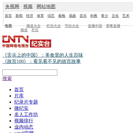
央视网
|
视频
|
网站地图
首页
新闻
经济
体育
综艺
春晚
戏曲
音乐
科教
青少
文化
艺术
电视
频道大全
栏目大全
节目大全
直播中国
赛事直播
频道
栏目
《舌尖上的中国》：美食里的人生百味
《故宫100》：看见看不见的故宫故事
搜索
首页
片库
纪录片专题
微纪实
名人工作坊
视频排行
业内动态